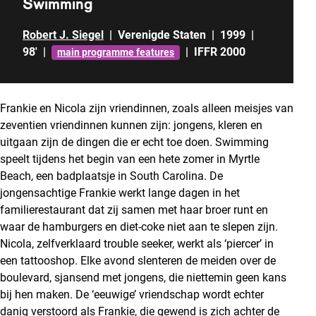
Swimming
Robert J. Siegel
|
Verenigde Staten
|
1999
|
98'
|
|
IFFR 2000
main programme features
Frankie en Nicola zijn vriendinnen, zoals alleen meisjes van
zeventien vriendinnen kunnen zijn: jongens, kleren en
uitgaan zijn de dingen die er echt toe doen. Swimming
speelt tijdens het begin van een hete zomer in Myrtle
Beach, een badplaatsje in South Carolina. De
jongensachtige Frankie werkt lange dagen in het
familierestaurant dat zij samen met haar broer runt en
waar de hamburgers en diet-coke niet aan te slepen zijn.
Nicola, zelfverklaard trouble seeker, werkt als ‘piercer’ in
een tattooshop. Elke avond slenteren de meiden over de
boulevard, sjansend met jongens, die niettemin geen kans
bij hen maken. De ‘eeuwige’ vriendschap wordt echter
danig verstoord als Frankie, die gewend is zich achter de