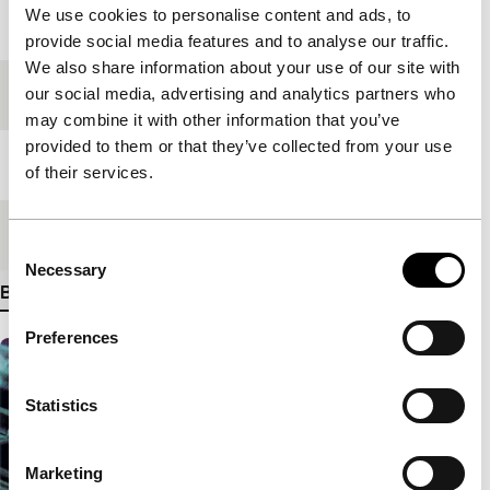
We use cookies to personalise content and ads, to
Jaar
1999
provide social media features and to analyse our traffic.
We also share information about your use of our site with
our social media, advertising and analytics partners who
Festivaleditie
IFFR 2000
may combine it with other information that you’ve
provided to them or that they’ve collected from your use
Lengte
98'
of their services.
Medium/Formaat
35mm
Consent
Necessary
Selection
Bekijk meer details
Preferences
Statistics
Marketing