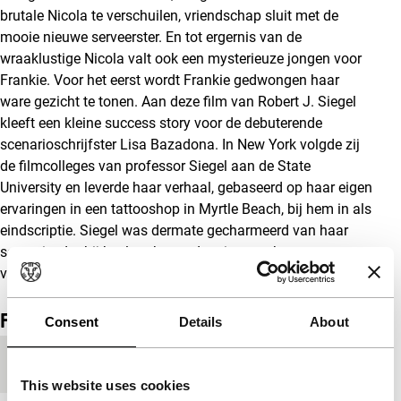
brutale Nicola te verschuilen, vriendschap sluit met de
mooie nieuwe serveerster. En tot ergernis van de
wraaklustige Nicola valt ook een mysterieuze jongen voor
Frankie. Voor het eerst wordt Frankie gedwongen haar
ware gezicht te tonen. Aan deze film van Robert J. Siegel
kleeft een kleine success story voor de debuterende
scenarioschrijfster Lisa Bazadona. In New York volgde zij
de filmcolleges van professor Siegel aan de State
University en leverde haar verhaal, gebaseerd op haar eigen
ervaringen in een tattooshop in Myrtle Beach, bij hem in als
eindscriptie. Siegel was dermate gecharmeerd van haar
scenario, dat hij besloot het nader uit te werken en te
verfilmen.
Film details
Consent
Details
About
Productieland
Verenigde Staten
This website uses cookies