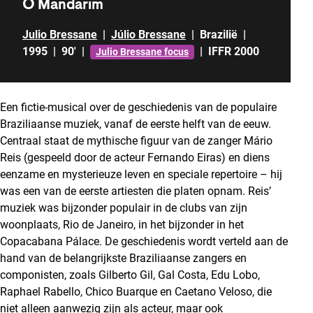
O Mandarim
Julio Bressane
|
Júlio Bressane
|
Brazilië
|
1995
|
90'
|
|
IFFR 2000
Julio Bressane focus
Een fictie-musical over de geschiedenis van de populaire
Braziliaanse muziek, vanaf de eerste helft van de eeuw.
Centraal staat de mythische figuur van de zanger Mário
Reis (gespeeld door de acteur Fernando Eiras) en diens
eenzame en mysterieuze leven en speciale repertoire – hij
was een van de eerste artiesten die platen opnam. Reis’
muziek was bijzonder populair in de clubs van zijn
woonplaats, Rio de Janeiro, in het bijzonder in het
Copacabana Pálace. De geschiedenis wordt verteld aan de
hand van de belangrijkste Braziliaanse zangers en
componisten, zoals Gilberto Gil, Gal Costa, Edu Lobo,
Raphael Rabello, Chico Buarque en Caetano Veloso, die
niet alleen aanwezig zijn als acteur, maar ook