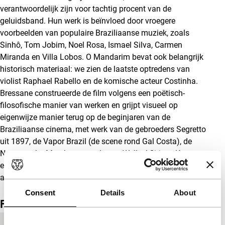
verantwoordelijk zijn voor tachtig procent van de
geluidsband. Hun werk is beïnvloed door vroegere
voorbeelden van populaire Braziliaanse muziek, zoals
Sinhô, Tom Jobim, Noel Rosa, Ismael Silva, Carmen
Miranda en Villa Lobos. O Mandarim bevat ook belangrijk
historisch materiaal: we zien de laatste optredens van
violist Raphael Rabello en de komische acteur Costinha.
Bressane construeerde de film volgens een poëtisch-
filosofische manier van werken en grijpt visueel op
eigenwijze manier terug op de beginjaren van de
Braziliaanse cinema, met werk van de gebroeders Segretto
uit 1897, de Vapor Brazil (de scene rond Gal Costa), de
News on the March newsreels van Welles’ Citizen Kane en
een zeldzame opname van Mário Reis, gemaakt door een
amateurfilmer.
Consent
Details
About
Film details