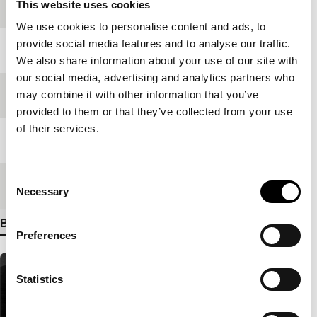
Productieland
Brazilië
This website uses cookies
We use cookies to personalise content and ads, to
provide social media features and to analyse our traffic.
Jaar
1995
We also share information about your use of our site with
our social media, advertising and analytics partners who
may combine it with other information that you’ve
Festivaleditie
IFFR 2000
provided to them or that they’ve collected from your use
of their services.
Lengte
90'
Consent
Medium/Formaat
35mm
Necessary
Selection
Bekijk meer details
Preferences
Statistics