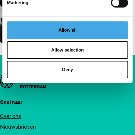
Marketing
Allow all
Allow selection
Deny
Belangrijke links
Snel naar
Over ons
Nieuwsbrieven