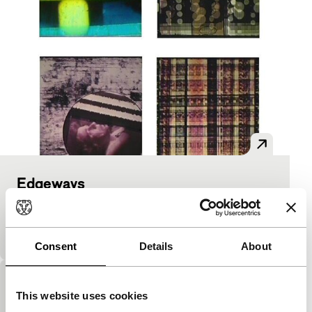
Edgeways
from scratcch
Ritme- en kleurpatronen in de ongeziene hoeken van
filmfragmenten.
Consent
Details
About
Save Me
This website uses cookies
from scratcch