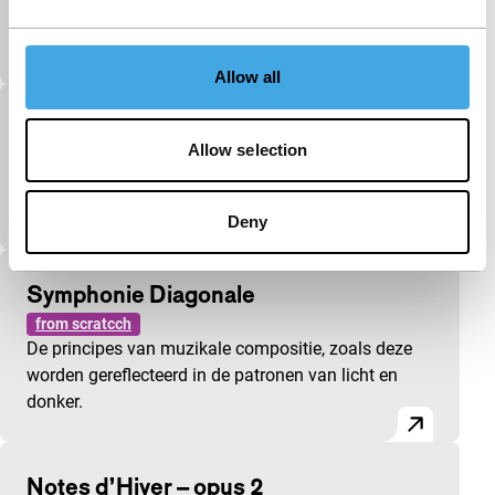
volgordes en ruimtelijke verhoudingen, elk
beeldkader is een apart woord of woorddeel.
Allow all
Between two Sisters
Allow selection
from scratcch
Een bewonderaar verstoort het leven van twee
zussen.
Deny
Symphonie Diagonale
from scratcch
De principes van muzikale compositie, zoals deze
worden gereflecteerd in de patronen van licht en
donker.
Notes d’Hiver – opus 2