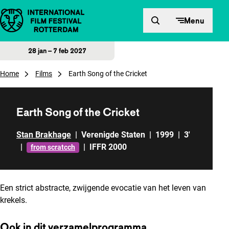
Direct naar inhoud
Menu
28 jan – 7 feb 2027
Home
Films
Earth Song of the Cricket
Earth Song of the Cricket
Stan Brakhage
|
Verenigde Staten
|
1999
|
3'
|
|
IFFR 2000
from scratcch
Een strict abstracte, zwijgende evocatie van het leven van
krekels.
Ook in dit verzamelprogramma