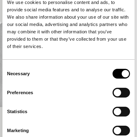
We use cookies to personalise content and ads, to
Een abstract dagboek waarin gevonden grafische
provide social media features and to analyse our traffic.
beelden en geluid werd gebruikt.
We also share information about your use of our site with
our social media, advertising and analytics partners who
may combine it with other information that you’ve
provided to them or that they’ve collected from your use
of their services.
Consent
Necessary
Selection
Preferences
Statistics
Word Movie (Fluxfilm #29)
from scratcch
Marketing
Vijftig woorden worden visueel ‘herhaald’ in diverse