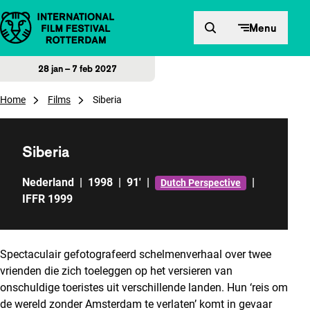
Direct naar inhoud
Menu
28 jan – 7 feb 2027
Home
Films
Siberia
Siberia
Nederland
|
1998
|
91'
|
|
Dutch Perspective
IFFR 1999
Spectaculair gefotografeerd schelmenverhaal over twee
vrienden die zich toeleggen op het versieren van
onschuldige toeristes uit verschillende landen. Hun ‘reis om
de wereld zonder Amsterdam te verlaten’ komt in gevaar