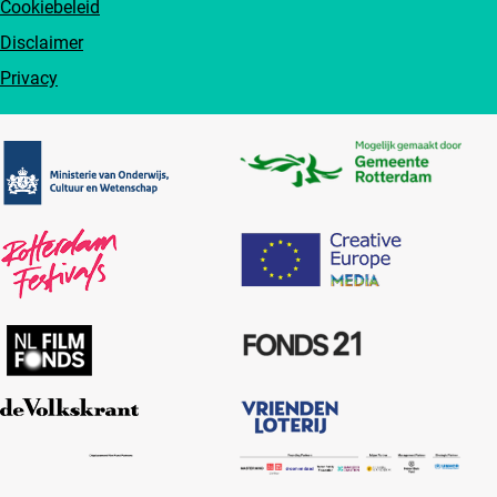
Cookiebeleid
Disclaimer
Privacy
Partners