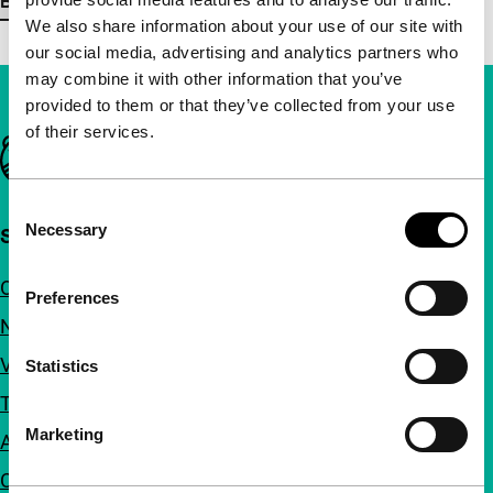
Bekijk meer details
We also share information about your use of our site with
our social media, advertising and analytics partners who
may combine it with other information that you’ve
provided to them or that they’ve collected from your use
of their services.
Belangrijke links
Consent
Necessary
Snel naar
Selection
Over ons
Preferences
Nieuwsbrieven
Veelgestelde vragen
Statistics
Toegankelijkheid
Marketing
Adverteren
Contact