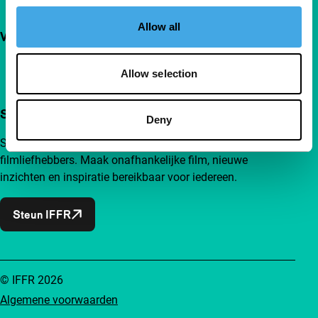
Allow all
Volg IFFR
Allow selection
Steun IFFR al vanaf €4 per maand
Deny
Sluit je aan bij een groep nieuwsgierige en verbonden
filmliefhebbers. Maak onafhankelijke film, nieuwe
inzichten en inspiratie bereikbaar voor iedereen.
Steun IFFR
© IFFR 2026
Algemene voorwaarden