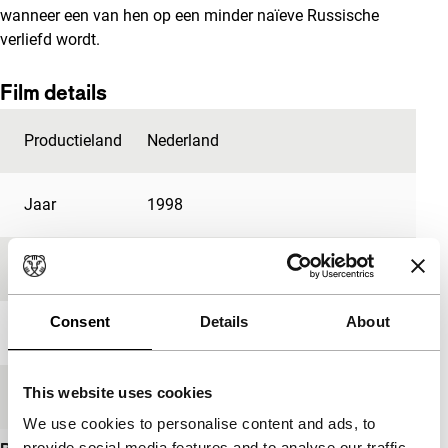
wanneer een van hen op een minder naïeve Russische
verliefd wordt.
Film details
Productieland
Nederland
Jaar
1998
Festivaleditie
IFFR 1999
Consent
Details
About
Lengte
91'
This website uses cookies
Medium/Formaat
35mm
We use cookies to personalise content and ads, to
provide social media features and to analyse our traffic.