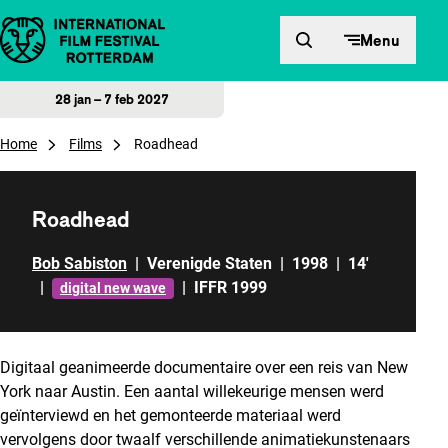
Direct naar inhoud
Menu
28 jan – 7 feb 2027
Home
Films
Roadhead
Roadhead
Bob Sabiston
|
Verenigde Staten
|
1998
|
14'
|
|
IFFR 1999
digital new wave
Digitaal geanimeerde documentaire over een reis van New
York naar Austin. Een aantal willekeurige mensen werd
geïnterviewd en het gemonteerde materiaal werd
vervolgens door twaalf verschillende animatiekunstenaars