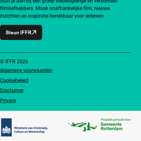
Sluit je aan bij een groep nieuwsgierige en verbonden
filmliefhebbers. Maak onafhankelijke film, nieuwe
inzichten en inspiratie bereikbaar voor iedereen.
Steun IFFR
© IFFR 2026
Algemene voorwaarden
Cookiebeleid
Disclaimer
Privacy
Partners