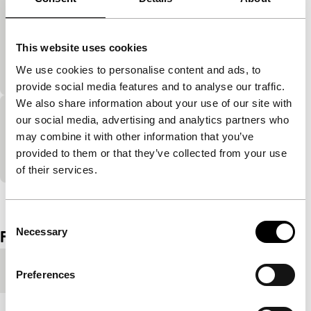
How To Get Rid Of Information
main programme short
This website uses cookies
Hypnotiserende beelden beroven een man van zijn
broodnodige nachtrust.
We use cookies to personalise content and ads, to
provide social media features and to analyse our traffic.
We also share information about your use of our site with
our social media, advertising and analytics partners who
Original Copies
may combine it with other information that you’ve
digital new wave
provided to them or that they’ve collected from your use
Inventieve en zeer grafische mediaboodschappen.
of their services.
Bekijk het hele programma
Consent
Necessary
Film details
Selection
Productieland
Verenigde Staten
Preferences