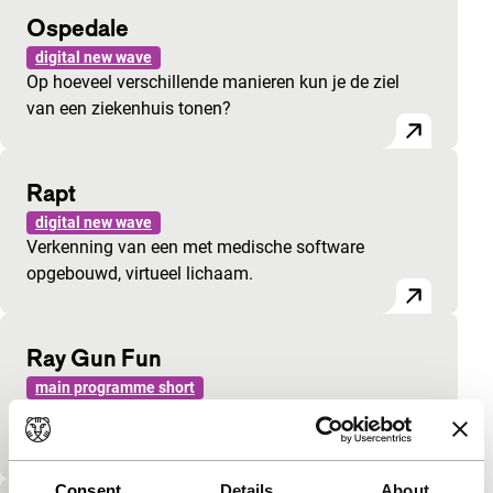
Ospedale
digital new wave
Op hoeveel verschillende manieren kun je de ziel
van een ziekenhuis tonen?
Rapt
digital new wave
Verkenning van een met medische software
opgebouwd, virtueel lichaam.
Ray Gun Fun
main programme short
Korte film kijkt naar kinderspelletjes door de ogen
van een kind.
Consent
Details
About