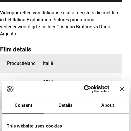
Videoportretten van Italiaanse
giallo
-meesters die met film
in het Italian Exploitation Pictures programma
vertegenwoordigd zijn: hier Cristiano Brotone vs Dario
Argento.
Film details
Productieland
Italië
Jaar
1996
Festivaleditie
IFFR 1998
Consent
Details
About
Lengte
15'
This website uses cookies