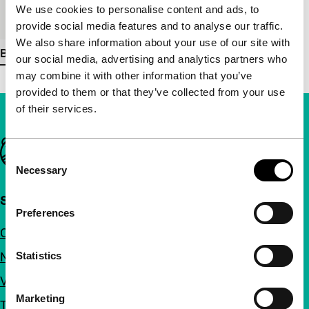
We use cookies to personalise content and ads, to
Medium/Formaat
Betacam SP PAL
provide social media features and to analyse our traffic.
We also share information about your use of our site with
Bekijk meer details
our social media, advertising and analytics partners who
may combine it with other information that you’ve
provided to them or that they’ve collected from your use
of their services.
Belangrijke links
Consent
Necessary
Selection
Snel naar
Preferences
Over ons
Nieuwsbrieven
Statistics
Veelgestelde vragen
Marketing
Toegankelijkheid