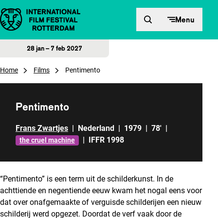
Direct naar inhoud
Menu
28 jan – 7 feb 2027
Home
Films
Pentimento
Pentimento
Frans Zwartjes
|
Nederland
|
1979
|
78'
|
|
IFFR 1998
the cruel machine
“Pentimento” is een term uit de schilderkunst. In de
achttiende en negentiende eeuw kwam het nogal eens voor
dat over onafgemaakte of verguisde schilderijen een nieuw
schilderij werd opgezet. Doordat de verf vaak door de