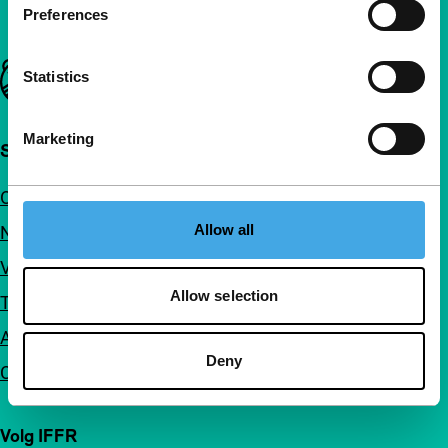
Preferences
Belangrijke links
Statistics
Marketing
Snel naar
Over ons
Allow all
Nieuwsbrieven
Veelgestelde vragen
Allow selection
Toegankelijkheid
Adverteren
Deny
Contact
Volg IFFR