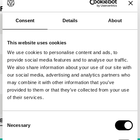
Film details
Consent
Details
About
Productieland
Nederland
This website uses cookies
Jaar
1979
We use cookies to personalise content and ads, to
provide social media features and to analyse our traffic.
Festivaleditie
IFFR 1998
We also share information about your use of our site with
our social media, advertising and analytics partners who
may combine it with other information that you’ve
Lengte
78'
provided to them or that they’ve collected from your use
of their services.
Medium/Formaat
16mm
Consent
Bekijk meer details
Necessary
Selection