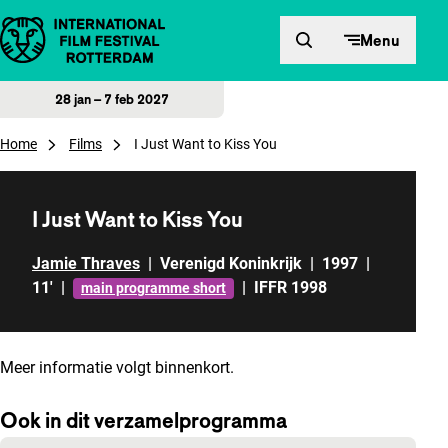
Direct naar inhoud
Menu
28 jan – 7 feb 2027
Home
Films
I Just Want to Kiss You
I Just Want to Kiss You
Jamie Thraves
|
Verenigd Koninkrijk
|
1997
|
11'
|
|
IFFR 1998
main programme short
Meer informatie volgt binnenkort.
Ook in dit verzamelprogramma