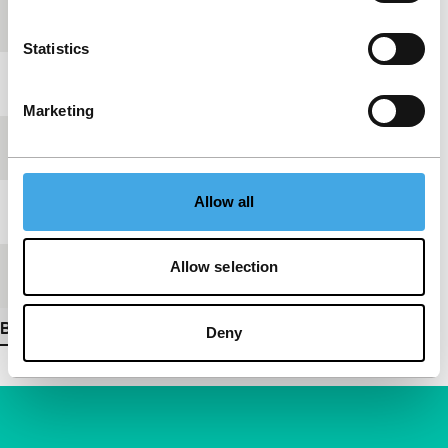
Productieland
Verenigd Koninkrijk
Statistics
Jaar
1997
Marketing
Festivaleditie
IFFR 1998
Allow all
Lengte
11'
Allow selection
Medium/Formaat
35mm
Bekijk meer details
Deny