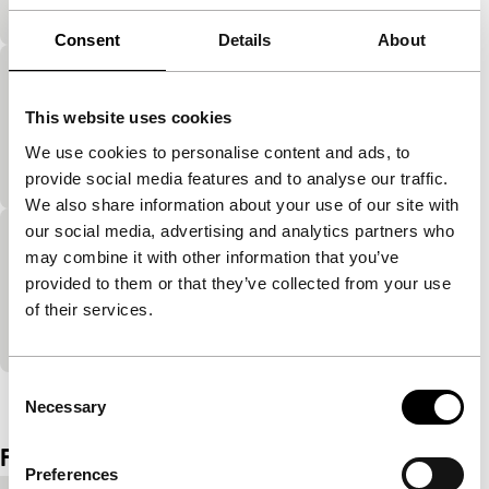
musical.
Consent
Details
About
The Wind of Changes
This website uses cookies
exploding cinema
Indrukwekkende animatie over leven van musicus
We use cookies to personalise content and ads, to
Balanescu tijdens Roemeens communisme.
provide social media features and to analyse our traffic.
We also share information about your use of our site with
our social media, advertising and analytics partners who
Suburban Psycho
may combine it with other information that you’ve
main programme short
provided to them or that they’ve collected from your use
Verhalen van alledaagse gekte in de buitenwijken.
of their services.
Naar een script van Deborah Levy.
Consent
Bekijk het hele programma
Necessary
Selection
Film details
Preferences