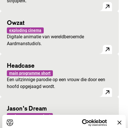
strijdperk.
Owzat
exploding cinema
Digitale animatie van wereldberoemde
Aardmanstudio’s.
Headcase
main programme short
Een uitzinnige parodie op een vrouw die door een
hoofd opgejaagd wordt.
Jason’s Dream
main programme short
Een stadssprookje in de vorm van een Brechtiaans