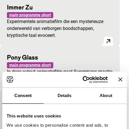
Immer Zu
main programme short
Experimentele animatiefilm die een mysterieuze
onderwereld van verborgen boodschappen,
kryptische taal evoceert.
Pony Glass
main programme short
In deze cutout animatiefilm gaat Supermans maatje
op zijn meest volwassen avontuur ooit.
Consent
Details
About
The Red Book
main programme short
Pictografisch geanimeerde film gebruikte platte,
This website uses cookies
beschilderde figuren en collage-elementen in zowel
We use cookies to personalise content and ads, to
twee- als drie-dimensionale omgevingen.