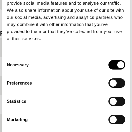
provide social media features and to analyse our traffic.
We also share information about your use of our site with
Bekijk het hele programma
our social media, advertising and analytics partners who
may combine it with other information that you’ve
provided to them or that they’ve collected from your use
Film details
of their services.
Productieland
Verenigde Staten
Consent
Necessary
Selection
Jaar
1997
Preferences
Festivaleditie
IFFR 1998
Statistics
Lengte
30'
Marketing
Medium/Formaat
16mm