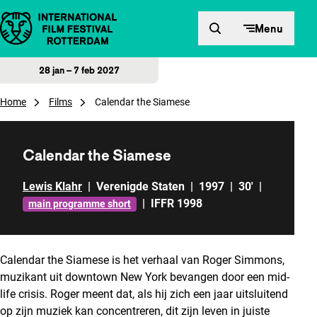
Direct naar inhoud
Menu
28 jan – 7 feb 2027
Home
Films
Calendar the Siamese
Calendar the Siamese
Lewis Klahr
|
Verenigde Staten
|
1997
|
30'
|
|
IFFR 1998
main programme short
Calendar the Siamese
is het verhaal van Roger Simmons,
muzikant uit downtown New York bevangen door een mid-
life crisis. Roger meent dat, als hij zich een jaar uitsluitend
op zijn muziek kan concentreren, dit zijn leven in juiste