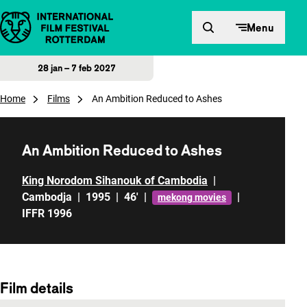
Direct naar inhoud
Menu
28 jan – 7 feb 2027
Home
Films
An Ambition Reduced to Ashes
An Ambition Reduced to Ashes
King Norodom Sihanouk of Cambodia
|
Cambodja
|
1995
|
46'
|
|
mekong movies
IFFR 1996
Film details