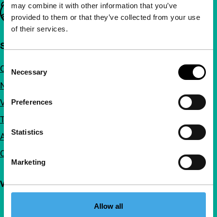
may combine it with other information that you’ve
Belangrijke links
provided to them or that they’ve collected from your use
of their services.
Snel naar
Consent
Over ons
Necessary
Selection
Nieuwsbrieven
Veelgestelde vragen
Preferences
Toegankelijkheid
Statistics
Adverteren
Contact
Marketing
Volg IFFR
Allow all