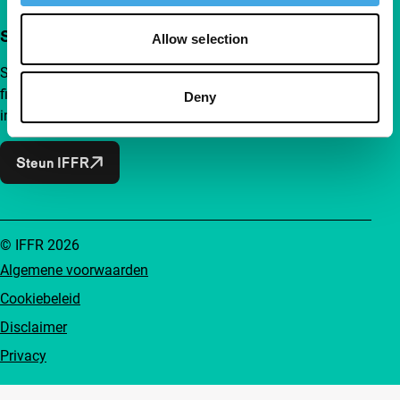
Steun IFFR al vanaf €4 per maand
Allow selection
Sluit je aan bij een groep nieuwsgierige en verbonden
filmliefhebbers. Maak onafhankelijke film, nieuwe
Deny
inzichten en inspiratie bereikbaar voor iedereen.
Steun IFFR
© IFFR 2026
Algemene voorwaarden
Cookiebeleid
Disclaimer
Privacy