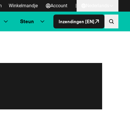
n
Winkelmandje
Account
|
Nederlands
Steun
Inzendingen [EN]
Direct naa