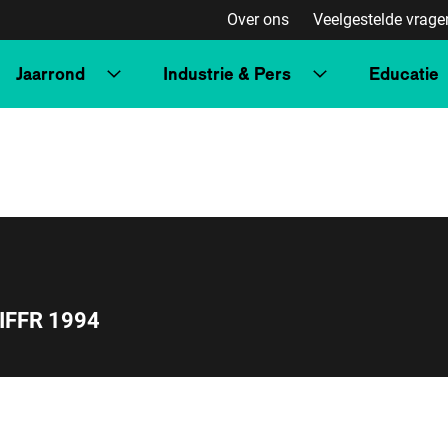
Over ons
Veelgestelde vrage
Jaarrond
Industrie & Pers
Educatie
IFFR 1994