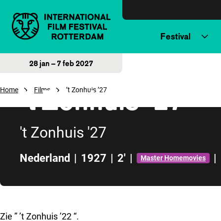
Direct naar inhoud
Festival
28 jan – 7 feb 2027
’t Zonhuis ’27
Home
Films
’t Zonhuis ’27
't Zonhuis '27
Nederland
|
1927
|
2'
|
|
Master Homemovies
Direct naar zijbalk
Zie ” ’t Zonhuis ’22 “.