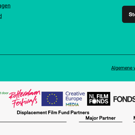
ragen
St
d
Algemene 