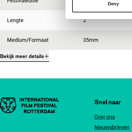
Festivaleditie
IFFR 1994
Deny
Lengte
2'
Medium/Formaat
35mm
Bekijk meer details
Belangrijke links
Snel naar
Over ons
Nieuwsbrieven