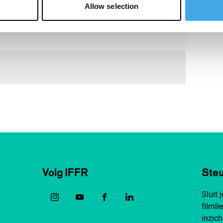
Allow selection
Volg IFFR
Steu
Sluit 
filmli
inzich