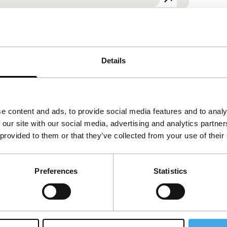
iaal + + we zien een gegoede familie in
Details
e waarde. Het vragen naar…
Bekijk het hele programma
e content and ads, to provide social media features and to analy
 our site with our social media, advertising and analytics partn
 provided to them or that they’ve collected from your use of their
Preferences
Statistics