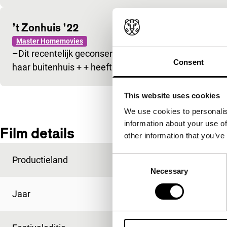
’t Zonhuis ’22
Master Homemovies
–Dit recentelijk geconserveerde curieuze familiemater
Consent
haar buitenhuis + + heeft anekdotische en historisch
This website uses cookies
We use cookies to personalis
information about your use of
Film details
other information that you’ve
Productieland
Nederland
Consent
Necessary
Selection
Jaar
1927