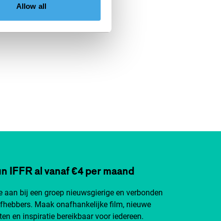
Allow all
n IFFR al vanaf €4 per maand
je aan bij een groep nieuwsgierige en verbonden
efhebbers. Maak onafhankelijke film, nieuwe
ten en inspiratie bereikbaar voor iedereen.