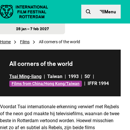
Direct naar inhoud
Menu
28 jan – 7 feb 2027
Home
Films
All corners of the world
All corners of the world
Tsai Ming-liang
|
Taiwan
|
1993
|
50'
|
|
IFFR 1994
Films from China/Hong Kong/Taiwan
Voordat Tsai internationale erkenning verwierf met Re¡bels
of the neon god maakte hij televisiefilms, waarvan de twee
beste in Rotterdam vertoond worden. Hoewel misschien
niet zo af en subtiel als Rebels, zijn beide films