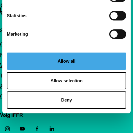
Belangrijke links
Statistics
Snel naar
Marketing
Over ons
Nieuwsbrieven
Allow all
Veelgestelde vragen
Toegankelijkheid
Allow selection
Adverteren
Contact
Deny
Volg IFFR