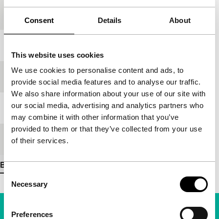
Productieland
Taiwan
Consent
Details
About
Jaar
1993
This website uses cookies
We use cookies to personalise content and ads, to
Festivaleditie
IFFR 1994
provide social media features and to analyse our traffic.
We also share information about your use of our site with
our social media, advertising and analytics partners who
Lengte
50'
may combine it with other information that you’ve
provided to them or that they’ve collected from your use
Medium/Formaat
umatic PAL
of their services.
Bekijk meer details
Consent
Necessary
Selection
Preferences