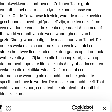
indrukwekkend en ontroerend. Ze tonen Tsai’s grote
empathie met de arme en cri¡minele onderklasse van
Taipei. Op de Taiwanese televisie, waar de meeste beelden
geschoond en overtuigd ‘positief’ zijn, moe¡ten deze films
een overdonderende indruk hebben gemaakt.All corners of
the world verhaalt van de wederwaardigheden van het
gezin Chang, woonachtig in de rosse buurt van Taipei. De
ouders werken als schoonmakers in een love hotel en
sturen hun twee tienerkinderen er doorgaans op uit om ook
wat te verdie¡nen. Zij kopen alle bioscoopkaartjes van op
dat moment populaire films – zoals A city of sadness – en
verkopen die met dikke winst. De film neemt een
dramatische wending als de dochter met de gedachte
speelt prostituée te worden. De meeste aandacht heeft Tsai
echter voor de zoon, een latent literair talent dat nooit tot
bloei zal komen.
Film details