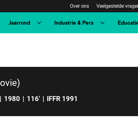
Over ons
Veelgestelde vrage
Jaarrond
Industrie & Pers
Educati
ater (Nick’s
ovie)
|
1980
|
116'
|
IFFR 1991