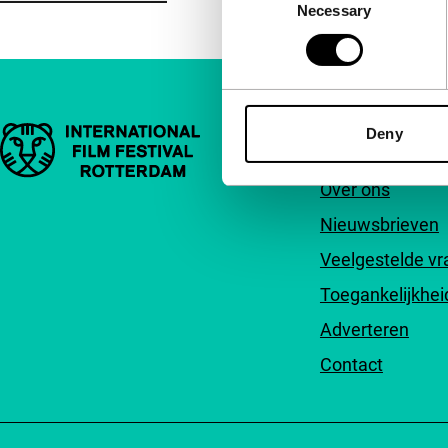
Necessary
Selection
Belangrijke links
Deny
Snel naar
Over ons
Nieuwsbrieven
Veelgestelde v
Toegankelijkhei
Adverteren
Contact