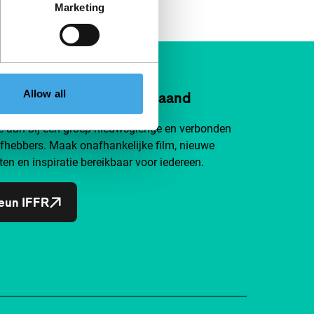
Marketing
Allow all
n IFFR al vanaf €4 per maand
je aan bij een groep nieuwsgierige en verbonden
efhebbers. Maak onafhankelijke film, nieuwe
ten en inspiratie bereikbaar voor iedereen.
eun IFFR