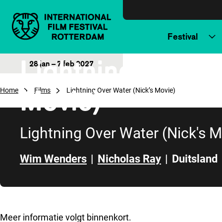
Direct naar inhoud
Festival
Lightning Over W
28 jan – 7 feb 2027
Movie)
Home
Films
Lightning Over Water (Nick’s Movie)
Lightning Over Water (Nick's M
Wim Wenders
|
Nicholas Ray
|
Duitsland
Direct naar zijbalk
Meer informatie volgt binnenkort.