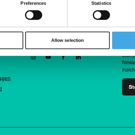
Preferences
Statistics
Allow selection
Volg IFFR
Steu
Sluit 
filmli
inzich
ragen
St
d