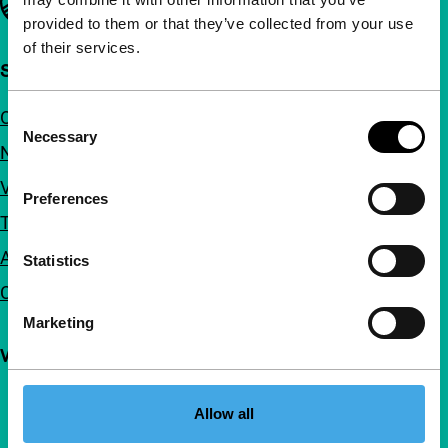
provided to them or that they’ve collected from your use
of their services.
Snel naar
Over ons
Consent
Necessary
Selection
Nieuwsbrieven
Veelgestelde vragen
Preferences
Toegankelijkheid
Adverteren
Statistics
Contact
Marketing
Volg IFFR
Allow all