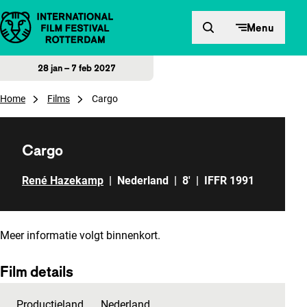
Direct naar inhoud
Menu
28 jan – 7 feb 2027
Home
Films
Cargo
Cargo
René Hazekamp
|
Nederland
|
8'
|
IFFR 1991
Meer informatie volgt binnenkort.
Film details
Productieland
Nederland