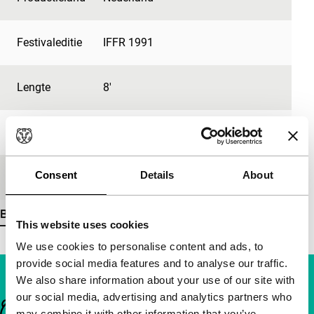
Festivaleditie
IFFR 1991
Lengte
8'
Medium/Formaat
35mm
Consent
Details
About
Première status
-
Bekijk meer details
This website uses cookies
We use cookies to personalise content and ads, to
provide social media features and to analyse our traffic.
We also share information about your use of our site with
our social media, advertising and analytics partners who
Belangrijke links
may combine it with other information that you’ve