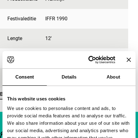
Festivaleditie
IFFR 1990
Lengte
12'
Medium/Formaat
35mm
Consent
Details
About
Première status
-
Bekijk meer details
This website uses cookies
We use cookies to personalise content and ads, to
provide social media features and to analyse our traffic.
We also share information about your use of our site with
our social media, advertising and analytics partners who
Belangrijke links
may combine it with other information that you’ve