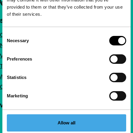
provided to them or that they’ve collected from your use
of their services.
Snel naar
Over ons
Consent
Necessary
Selection
Nieuwsbrieven
Veelgestelde vragen
Preferences
Toegankelijkheid
Adverteren
Statistics
Contact
Marketing
Volg IFFR
Allow all