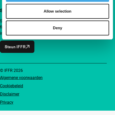
Steun IFFR al vanaf €4 per maand
Allow selection
Sluit je aan bij een groep nieuwsgierige en verbonden
filmliefhebbers. Maak onafhankelijke film, nieuwe
Deny
inzichten en inspiratie bereikbaar voor iedereen.
Steun IFFR
© IFFR 2026
Algemene voorwaarden
Cookiebeleid
Disclaimer
Privacy