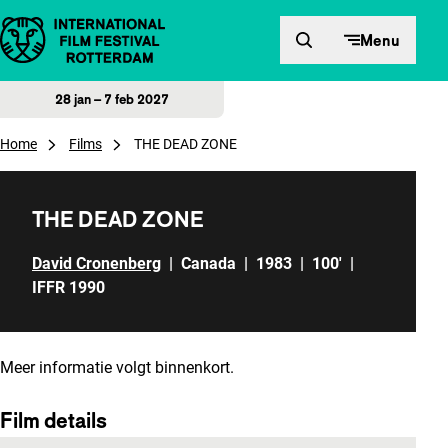
Direct naar inhoud
Menu
28 jan – 7 feb 2027
Home
Films
THE DEAD ZONE
THE DEAD ZONE
David Cronenberg
|
Canada
|
1983
|
100'
|
IFFR 1990
Meer informatie volgt binnenkort.
Film details