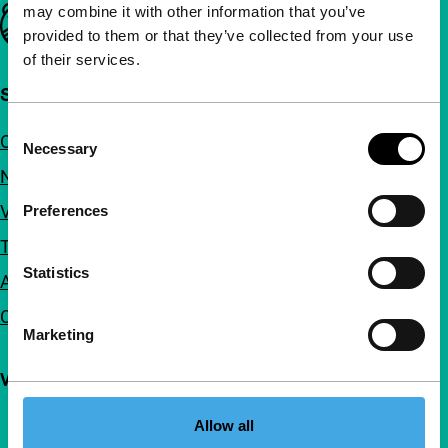
may combine it with other information that you’ve
Belangrijke links
provided to them or that they’ve collected from your use
of their services.
Snel naar
Consent
Over ons
Necessary
Selection
Nieuwsbrieven
Veelgestelde vragen
Preferences
Toegankelijkheid
Statistics
Adverteren
Contact
Marketing
Volg IFFR
Allow all