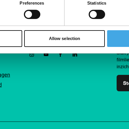
Preferences
Statistics
Allow selection
Volg IFFR
Steu
Sluit 
filmli
inzich
ragen
St
d