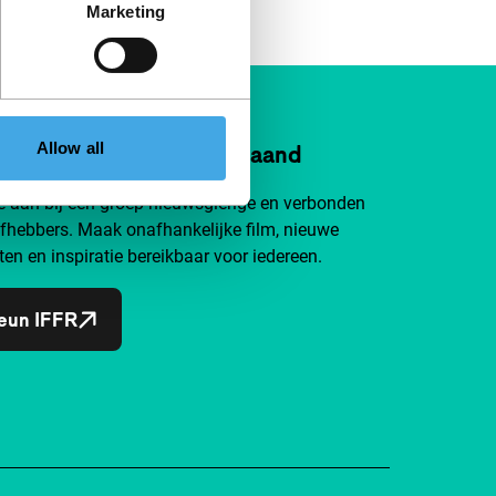
Marketing
Allow all
n IFFR al vanaf €4 per maand
je aan bij een groep nieuwsgierige en verbonden
efhebbers. Maak onafhankelijke film, nieuwe
ten en inspiratie bereikbaar voor iedereen.
eun IFFR