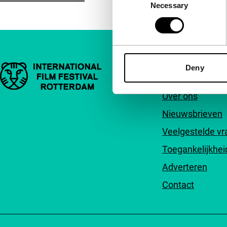
Necessary
Selection
Belangrijke links
Deny
Snel naar
Over ons
Nieuwsbrieven
Veelgestelde v
Toegankelijkhei
Adverteren
Contact