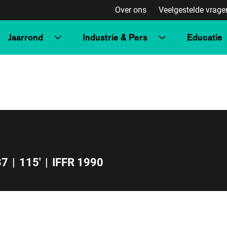
Over ons
Veelgestelde vrage
Jaarrond
Industrie & Pers
Educatie
87
|
115'
|
IFFR 1990