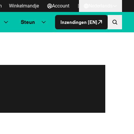
n
Winkelmandje
Account
|
Nederlands
Steun
Inzendingen [EN]
Direct naa