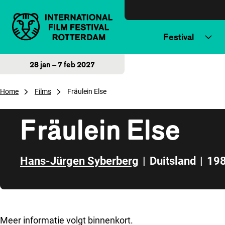
Direct naar inhoud
Festival
28 jan – 7 feb 2027
Home
Films
Fräulein Else
Fräulein Else
Hans-Jürgen Syberberg
|
Duitsland
|
19
Direct naar zijbalk
Meer informatie volgt binnenkort.