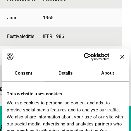
Jaar
1965
Festivaleditie
IFFR 1986
Lengte
80'
Consent
Details
About
Medium/Formaat
-
Bekijk meer details
This website uses cookies
We use cookies to personalise content and ads, to
provide social media features and to analyse our traffic.
We also share information about your use of our site with
our social media, advertising and analytics partners who
Belangrijke links
may combine it with other information that you’ve