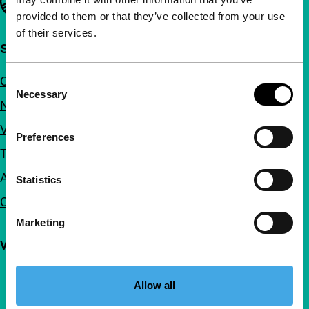
provided to them or that they’ve collected from your use
of their services.
Snel naar
Over ons
Consent
Necessary
Selection
Nieuwsbrieven
Veelgestelde vragen
Preferences
Toegankelijkheid
Adverteren
Statistics
Contact
Marketing
Volg IFFR
Allow all