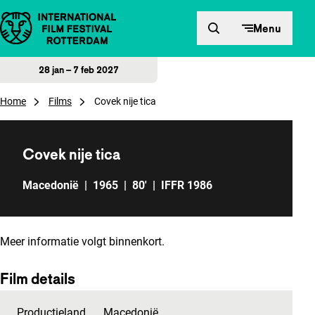
Direct naar inhoud
Menu
28 jan – 7 feb 2027
Home
Films
Covek nije tica
Covek nije tica
Macedonië
|
1965
|
80'
|
IFFR 1986
Meer informatie volgt binnenkort.
Film details
Productieland
Macedonië