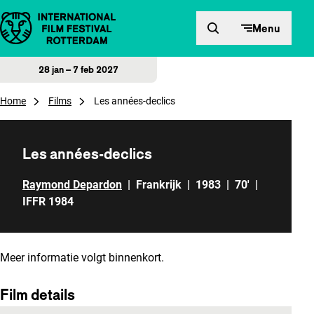
Direct naar inhoud
Menu
28 jan – 7 feb 2027
Home
Films
Les années-declics
Les années-declics
Raymond Depardon
|
Frankrijk
|
1983
|
70'
|
IFFR 1984
Meer informatie volgt binnenkort.
Film details