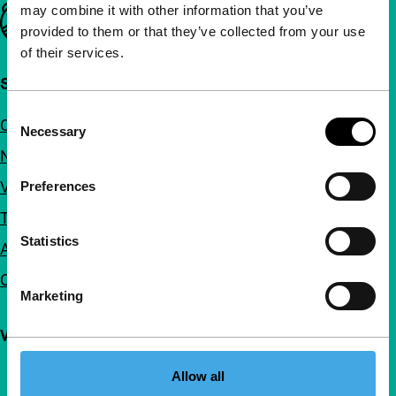
may combine it with other information that you’ve
Belangrijke links
provided to them or that they’ve collected from your use
of their services.
Snel naar
Consent
Over ons
Necessary
Selection
Nieuwsbrieven
Veelgestelde vragen
Preferences
Toegankelijkheid
Statistics
Adverteren
Contact
Marketing
Volg IFFR
Allow all