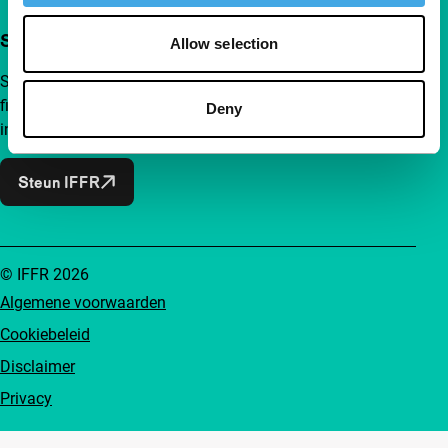
Steun IFFR al vanaf €4 per maand
Allow selection
Sluit je aan bij een groep nieuwsgierige en verbonden
filmliefhebbers. Maak onafhankelijke film, nieuwe
Deny
inzichten en inspiratie bereikbaar voor iedereen.
Steun IFFR
© IFFR 2026
Algemene voorwaarden
Cookiebeleid
Disclaimer
Privacy