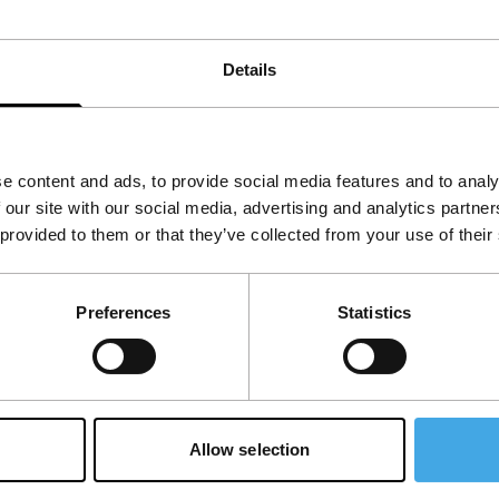
ouwt zal je gelukkig zijn’ De liefde bestaat nog
er nu eenmaal bestonden en die er nu niet meer
jn werk. Met mijn films probeer ik over deze
Details
e content and ads, to provide social media features and to analy
 our site with our social media, advertising and analytics partn
 provided to them or that they’ve collected from your use of their
Preferences
Statistics
Allow selection