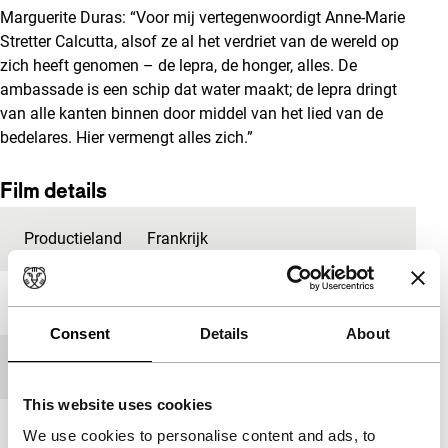
Marguerite Duras: “Voor mij vertegenwoordigt Anne-Marie
Stretter Calcutta, alsof ze al het verdriet van de wereld op
zich heeft genomen – de lepra, de honger, alles. De
ambassade is een schip dat water maakt; de lepra dringt
van alle kanten binnen door middel van het lied van de
bedelares. Hier vermengt alles zich.”
Film details
Productieland
Frankrijk
Jaar
1975
Consent
Details
About
Festivaleditie
IFFR 1976
This website uses cookies
Lengte
95'
We use cookies to personalise content and ads, to