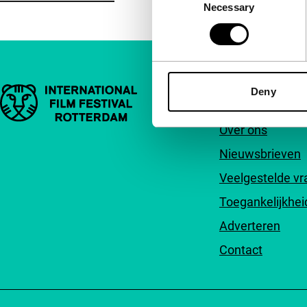
Necessary
Selection
Belangrijke links
Deny
Snel naar
Over ons
Nieuwsbrieven
Veelgestelde v
Toegankelijkhei
Adverteren
Contact