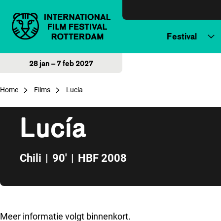
Direct naar inhoud
Festival
28 jan – 7 feb 2027
Home
Films
Lucía
Lucía
Chili
|
90'
|
HBF 2008
Direct naar zijbalk
Meer informatie volgt binnenkort.