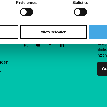
Preferences
Statistics
Allow selection
Volg IFFR
Steu
Sluit 
filmli
inzich
ragen
St
d