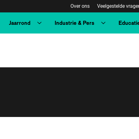
Over ons
Veelgestelde vrage
Jaarrond
Industrie & Pers
Educati