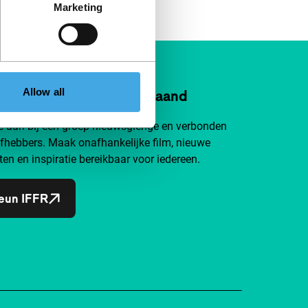
Marketing
Allow all
n IFFR al vanaf €4 per maand
je aan bij een groep nieuwsgierige en verbonden
efhebbers. Maak onafhankelijke film, nieuwe
ten en inspiratie bereikbaar voor iedereen.
eun IFFR