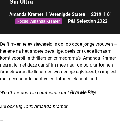
Sin Ultra
Amanda Kramer
|
Verenigde Staten
|
2019
|
8'
|
|
P&I Selection 2022
Focus: Amanda Kramer
De film- en televisiewereld is dol op dode jonge vrouwen –
het ene na het andere bevallige, deels ontklede lichaam
komt voorbij in thrillers en crimedrama’s. Amanda Kramer
neemt je met deze dansfilm mee naar de bordkartonnen
fabriek waar die lichamen worden geregistreerd, compleet
met gescheurde panties en fotogeniek nepbloed.
Wordt vertoond in combinatie met
Give Me Pity!
Zie ook
Big Talk: Amanda Kramer
—