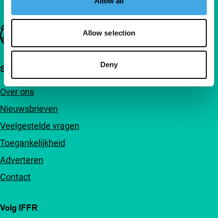
Allow all
Belangrijke links
Allow selection
Deny
Snel naar
Over ons
Nieuwsbrieven
Veelgestelde vragen
Toegankelijkheid
Adverteren
Contact
Volg IFFR