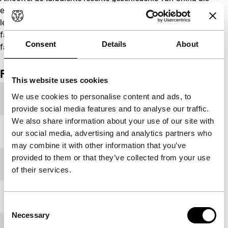
een rode draad door deze film loopt staat de sterke and
levendige familie op de voorgrond.
Ningdu
is een ode aan
familie, herinnering en de reconstructie van
Consent
Details
About
familiegeschiedenis in de Geschiedenis van China.
Film details
This website uses cookies
We use cookies to personalise content and ads, to
Productielanden
Verenigde Staten
,
Nederland
provide social media features and to analyse our traffic.
We also share information about your use of our site with
Jaar
2022
our social media, advertising and analytics partners who
may combine it with other information that you’ve
provided to them or that they’ve collected from your use
Festivaleditie
P&I Selection 2022
of their services.
Lengte
104'
Consent
Necessary
Selection