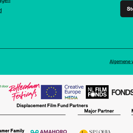
ragen
St
d
Algemene 