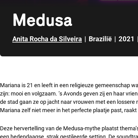
Medusa
Anita Rocha da Silveira
|
Brazilië
|
2021
Direct naar zijbalk
Mariana is 21 en leeft in een religieuze gemeenschap wa
zijn: mooi en volgzaam. ’s Avonds geven zij en haar vrie
de stad gaan ze op jacht naar vrouwen met een lossere m
Mariana zelf niet meer in het perfecte plaatje past, raak
Deze hervertelling van de Medusa-mythe plaatst thema’s
een hedendaagse, strak gestileerde setting. De soundtr