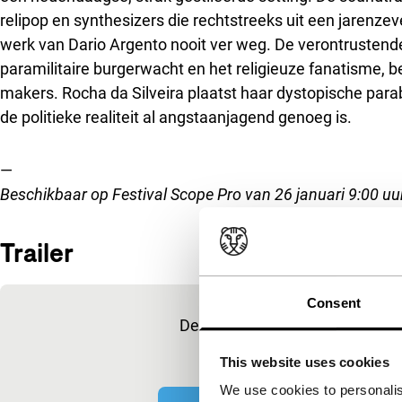
relipop en synthesizers die rechtstreeks uit een jarenzeve
werk van Dario Argento nooit ver weg. De verontrustende
paramilitaire burgerwacht en het religieuze fanatisme, b
makers. Rocha da Silveira plaatst haar dystopische parabe
de politieke realiteit al angstaanjagend genoeg is.
—
Beschikbaar op Festival Scope Pro van 26 januari 9:00 uur
Trailer
Ingesloten inhoud van YouTube overslaan
Consent
Deze inhoud is beschikbaar na 
marketingcoo
This website uses cookies
We use cookies to personalis