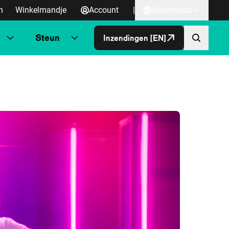
n
Winkelmandje
Account
|
Nederlands
Steun
Inzendingen [EN]