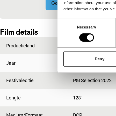
Cookie-instellingen wijzigen
information about your use of
other information that you’ve
Consent
Ingesloten inhoud van YouTube overgeslagen.
Necessary
Selection
Film details
Productieland
Brazilië
Deny
Jaar
2021
Festivaleditie
P&I Selection 2022
Lengte
128'
Medium/Formaat
DCP