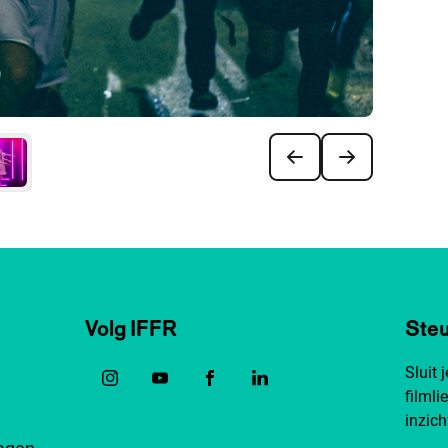
Volg IFFR
Steu
Sluit 
filmli
inzich