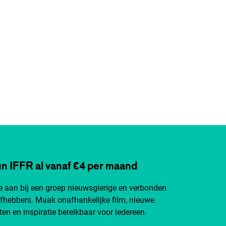
n IFFR al vanaf €4 per maand
je aan bij een groep nieuwsgierige en verbonden
efhebbers. Maak onafhankelijke film, nieuwe
ten en inspiratie bereikbaar voor iedereen.