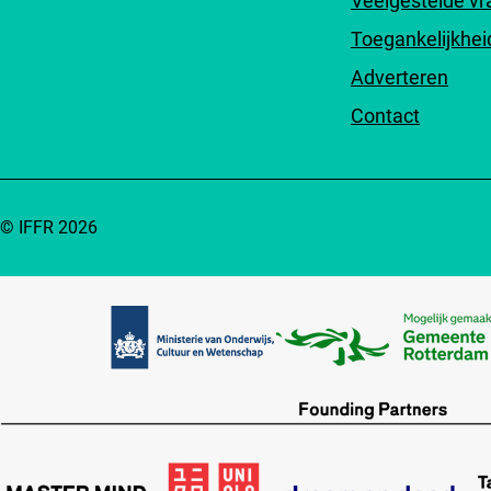
Veelgestelde v
Toegankelijkhei
Adverteren
Contact
© IFFR 2026
Partners