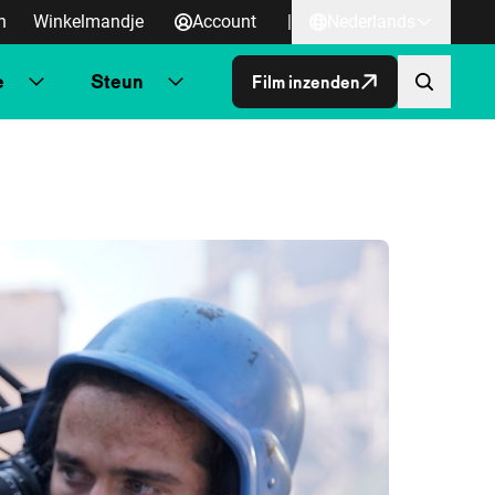
n
Winkelmandje
Account
|
Nederlands
e
Steun
Film inzenden