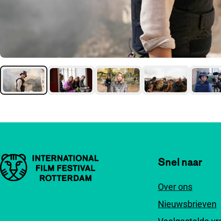
Belangrijke links
Snel naar
Over ons
Nieuwsbrieven