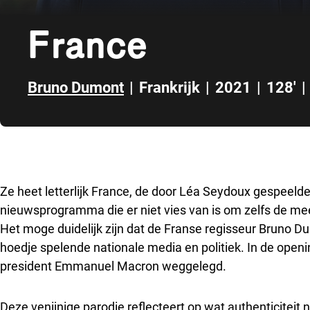
France
Bruno Dumont
|
Frankrijk
|
2021
|
128'
|
Direct naar zijbalk
Ze heet letterlijk France, de door Léa Seydoux gespeelde
nieuwsprogramma die er niet vies van is om zelfs de mee
Het moge duidelijk zijn dat de Franse regisseur Bruno D
hoedje spelende nationale media en politiek. In de openi
president Emmanuel Macron weggelegd.
Deze venijnige parodie reflecteert op wat authenticiteit