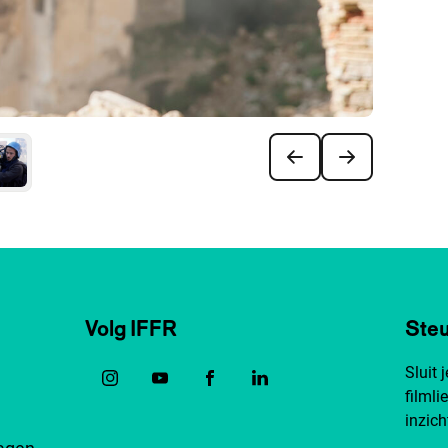
Volg IFFR
Steu
Sluit 
filmli
inzich