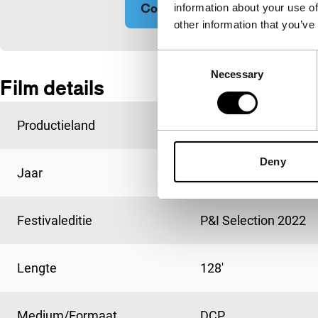
Cookie-instellingen wijzigen
information about your use of
other information that you’ve
Consent
Ingesloten inhoud van YouTube overgeslagen.
Necessary
Selection
Film details
Productieland
Frankrijk
Deny
Jaar
2021
Festivaleditie
P&I Selection 2022
Lengte
128'
Medium/Formaat
DCP