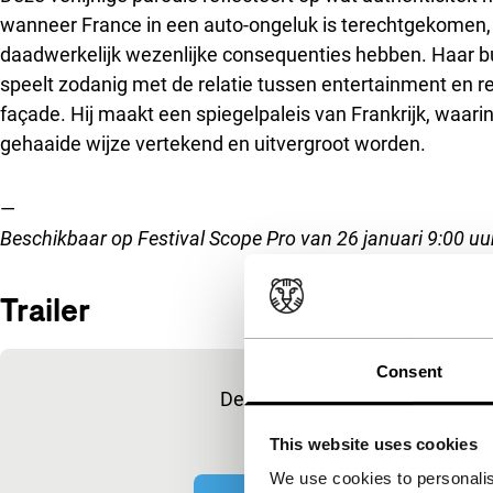
wanneer France in een auto-ongeluk is terechtgekomen, r
daadwerkelijk wezenlijke consequenties hebben. Haar bu
speelt zodanig met de relatie tussen entertainment en real
façade. Hij maakt een spiegelpaleis van Frankrijk, waari
gehaaide wijze vertekend en uitvergroot worden.
—
Beschikbaar op Festival Scope Pro van 26 januari 9:00 uur
Trailer
Ingesloten inhoud van YouTube overslaan
Consent
Deze inhoud is beschikbaar na 
marketingcoo
This website uses cookies
We use cookies to personalis