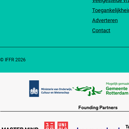
Veelgestelde v
Toegankelijkhei
Adverteren
Contact
© IFFR 2026
Partners