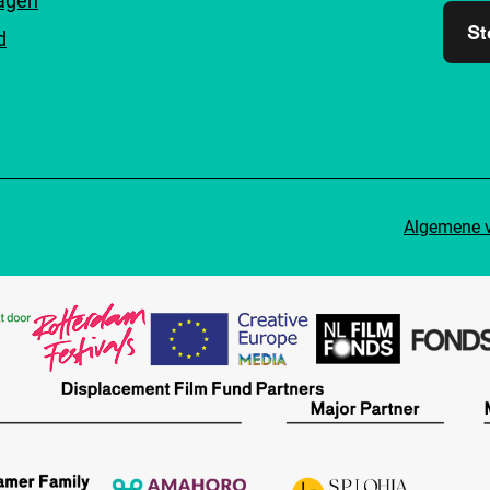
ragen
St
d
Algemene 