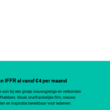
n IFFR al vanaf €4 per maand
je aan bij een groep nieuwsgierige en verbonden
efhebbers. Maak onafhankelijke film, nieuwe
ten en inspiratie bereikbaar voor iedereen.