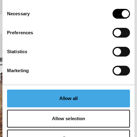
Festivaleditie
P&I Selection 2022
Consent
Necessary
Selection
Lengte
111'
Preferences
Medium/Formaat
Digital
Statistics
Bekijk meer details
Marketing
Allow all
Allow selection