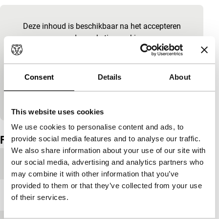
Ingesloten inhoud van YouTube overslaan
Deze inhoud is beschikbaar na het accepteren
van de marketingcookies.
Cookie-instellingen wijzigen
Consent
Details
About
Bekijk op YouTube
This website uses cookies
Ingesloten inhoud van YouTube overgeslagen.
We use cookies to personalise content and ads, to
Film details
provide social media features and to analyse our traffic.
We also share information about your use of our site with
our social media, advertising and analytics partners who
Productieland
Taiwan
may combine it with other information that you’ve
provided to them or that they’ve collected from your use
Jaar
1967
of their services.