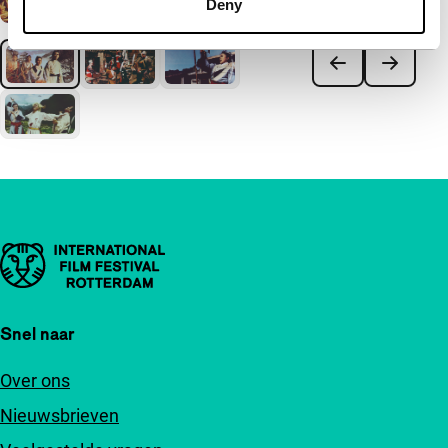
Deny
Belangrijke links
Snel naar
Over ons
Nieuwsbrieven