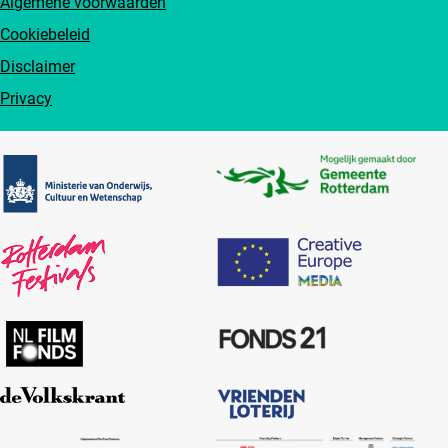
Algemene voorwaarden
Cookiebeleid
Disclaimer
Privacy
Partners