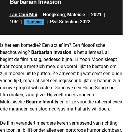
Barbarian Invasion
Tan Chui Mui
|
Hongkong
,
Maleisië
|
2021
|
106'
|
|
P&I Selection 2022
Harbour
Is het een komedie? Een actiefilm? Een filosofische
beschouwing?
Barbarian Invasion
is het allemaal, al
begint de film rustig, bedeesd bijna. Li Yoon Moon sleept
haar zoontje met zich mee, die vooral lijkt te bestaan om
zijn moeder uit te putten. Ze arriveert bij wat eerst een oude
vriend lijkt, maar al snel een regisseur blijkt die haar in zijn
nieuwe project wil casten. Gaan we een Hong Sang-soo
film maken, vraagt ze. Hij voelt meer voor een
Maleisische
Bourne Identity
en of ze voor die rol eerst even
drie maanden een stoomcursus martial arts wil doen.
De film verandert meerdere keren verrassend van richting
en toon, al blijft onder alles een gortdroge humor zichtbaar.