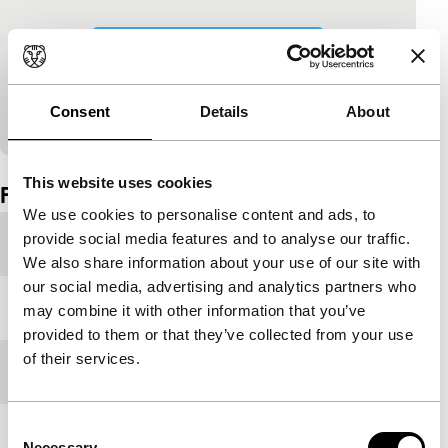
Cookie-instellingen wijzigen
Bekijk op YouTube
Consent
Details
About
Ingesloten inhoud van YouTube overgeslagen.
This website uses cookies
Film details
We use cookies to personalise content and ads, to
provide social media features and to analyse our traffic.
Productielanden
Hongkong
,
Maleisië
We also share information about your use of our site with
our social media, advertising and analytics partners who
Jaar
2021
may combine it with other information that you’ve
provided to them or that they’ve collected from your use
of their services.
Festivaleditie
P&I Selection 2022
Consent
Lengte
106'
Necessary