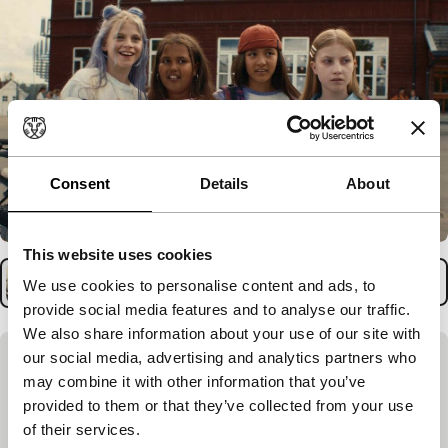
Consent
Details
About
This website uses cookies
We use cookies to personalise content and ads, to
provide social media features and to analyse our traffic.
We also share information about your use of our site with
our social media, advertising and analytics partners who
Aanmelden & contact
may combine it with other information that you’ve
provided to them or that they’ve collected from your use
Enthousiast geworden? Via onderstaande knop
of their services.
kun je dit programma boeken voor jaarrond.