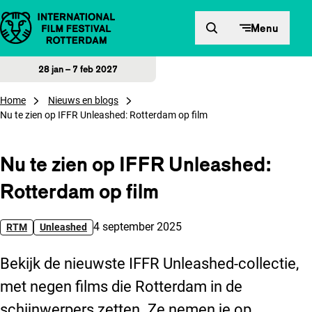
Direct naar inhoud
Menu
28 jan – 7 feb 2027
Home
Nieuws en blogs
Nu te zien op IFFR Unleashed: Rotterdam op film
Nu te zien op IFFR Unleashed:
Rotterdam op film
Gepubliceerd op:
4 september 2025
RTM
Unleashed
Bekijk de nieuwste IFFR Unleashed-collectie,
met negen films die Rotterdam in de
schijnwerpers zetten. Ze nemen je op