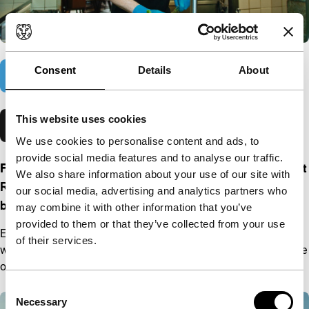
Consent
Details
About
Opent in een nieuw venster
Kijk nu
This website uses cookies
Opent in een
Lees hier een artikel in de Volkskrant over de film
We use cookies to personalise content and ads, to
provide social media features and to analyse our traffic.
Fantoomwijk
van Ravi Sandberg, geproduceerd door het
We also share information about your use of our site with
Rotterdamse productiehuis mint film (IFFR 2023) –
our social media, advertising and analytics partners who
beschikbaar wereldwijd
may combine it with other information that you’ve
provided to them or that they’ve collected from your use
Een levendige arbeiderswijk moet plaats maken voor luxe
of their services.
woningen.
Fantoomwijk
toont de destructieve gevolgen voor de
oud-bewoners. Winnaar van de derde RTM Pitch editie.
Consent
Necessary
Selection