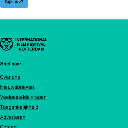
Opent in een nieuw venster
Kijk nu
Belangrijke links
Snel naar
Over ons
Nieuwsbrieven
Veelgestelde vragen
Toegankelijkheid
Adverteren
Contact