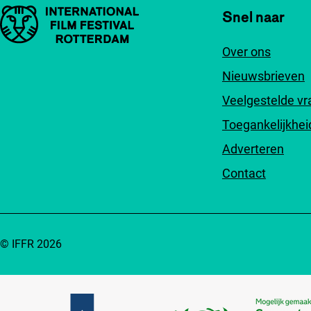
Belangrijke links
Snel naar
Over ons
Nieuwsbrieven
Veelgestelde v
Toegankelijkhei
Adverteren
Contact
© IFFR 2026
Partners