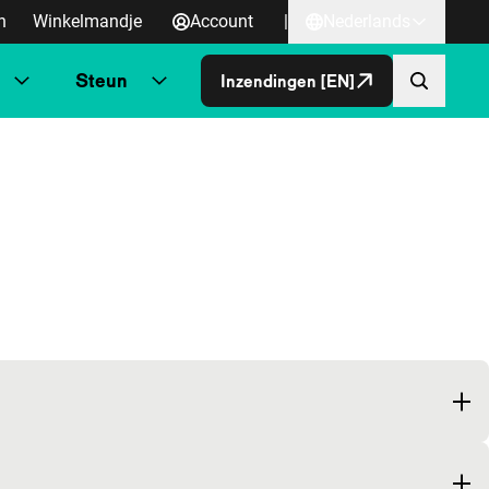
n
Winkelmandje
Account
|
Nederlands
Steun
Inzendingen [EN]