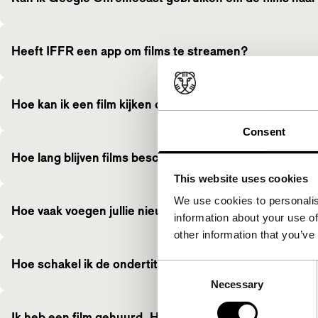
Heeft IFFR een app om films te streamen?
Hoe kan ik een film kijken op IFFR Unleashed?
Consent
Hoe lang blijven films beschikbaar op IFFR.com?
This website uses cookies
We use cookies to personalis
Hoe vaak voegen jullie nieuwe Unleashed films toe?
information about your use of
other information that you’ve
Hoe schakel ik de ondertitels voor films in?
Consent
Necessary
Selection
Ik heb een film gehuurd. Hoe lang blijft deze beschikba