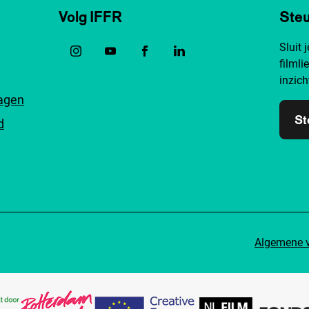
Volg IFFR
Steu
Sluit 
filmli
inzich
ragen
St
d
Algemene 