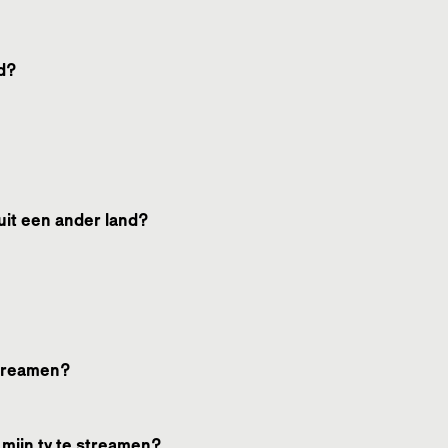
ld?
uit een ander land?
streamen?
mijn tv te streamen?