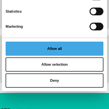
aankoop te voltooien.
Statistics
Na het online aanschaffen van een Tiger Membership kun
je direct van deze voordelen gebruik maken.
Marketing
Contact
Allow all
Heb je nog vragen? Stuur dan een mail via de
button hieronder.
Allow selection
Opent in een nieuw venster
E-mail
Deny