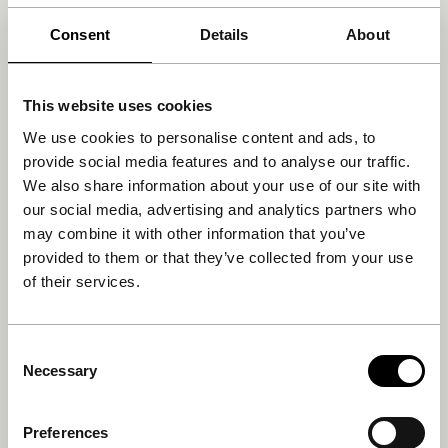
10 procent korting op merchandise.
Consent
Details
About
Stel je eigen festivaldag samen: je ontvangt vijf
filmvouchers, waarmee je IFFR op z’n mooist beleeft.
Je bepaalt zelf naar welke filmvertoningen je gaat,
This website uses cookies
Ontvang een uitnodiging tot een jaarlijkse Tiger
We use cookies to personalise content and ads, to
Memberships feedback sessie.
provide social media features and to analyse our traffic.
Als persoon onder de 23 jaar, krijg je €4 korting op
We also share information about your use of our site with
alle lange en mid-length films. Die kosten dan
our social media, advertising and analytics partners who
respectievelijk €8,50 en €5,50. Na het online
may combine it with other information that you’ve
aanschaffen van een Tiger Membership kun je direct
provided to them or that they’ve collected from your use
van deze voordelen gebruik maken.
of their services.
*Met uitzondering van de Short Film Marathon en specials
zoals Volkskrantdag, VPRO Review- en Previewdag.
Consent
Necessary
Selection
Let op: het is alleen mogelijk om een Tiger Membership te
kopen met iDEAL. Als u zich in een land bevindt waar
Preferences
iDEAL niet beschikbaar is, is het niet mogelijk om de