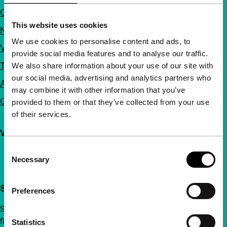
Over ons
This website uses cookies
Nieuwsbrieven
We use cookies to personalise content and ads, to
Veelgestelde vragen
provide social media features and to analyse our traffic.
Toegankelijkheid
We also share information about your use of our site with
our social media, advertising and analytics partners who
Adverteren
may combine it with other information that you’ve
Contact
provided to them or that they’ve collected from your use
of their services.
Volg IFFR
Consent
Necessary
Selection
Steun IFFR al vanaf €4 per maand
Preferences
Sluit je aan bij een groep nieuwsgierige en verbonden
filmliefhebbers. Maak onafhankelijke film, nieuwe
Statistics