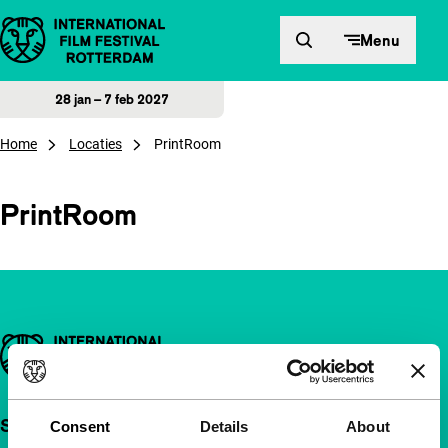
Direct naar inhoud
Menu
28 jan – 7 feb 2027
Home
Locaties
PrintRoom
PrintRoom
Belangrijke links
Snel naar
Consent
Details
About