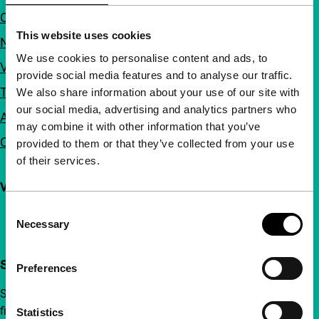
Over ons
This website uses cookies
Nieuwsbrieven
We use cookies to personalise content and ads, to
Veelgestelde vragen
provide social media features and to analyse our traffic.
Toegankelijkheid
We also share information about your use of our site with
our social media, advertising and analytics partners who
Adverteren
may combine it with other information that you’ve
Contact
provided to them or that they’ve collected from your use
of their services.
Volg IFFR
Consent
Necessary
Selection
Steun IFFR al vanaf €4 per maand
Preferences
Sluit je aan bij een groep nieuwsgierige en verbonden
filmliefhebbers. Maak onafhankelijke film, nieuwe
Statistics