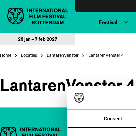
Direct naar inhoud
Festival
28 jan – 7 feb 2027
Home
Locaties
LantarenVenster
LantarenVenster 4
LantarenVenster 4
Consent
Belangrijke links
Snel naar