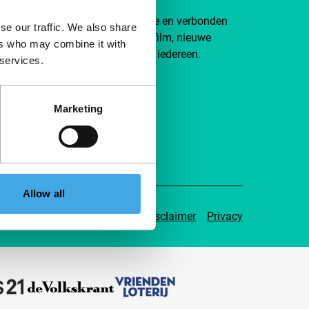
je aan bij een groep nieuwsgierige en verbonden
se our traffic. We also share
efhebbers. Maak onafhankelijke film, nieuwe
ers who may combine it with
ten en inspiratie bereikbaar voor iedereen.
 services.
eun IFFR
Marketing
Allow all
voorwaarden
Cookiebeleid
Disclaimer
Privacy