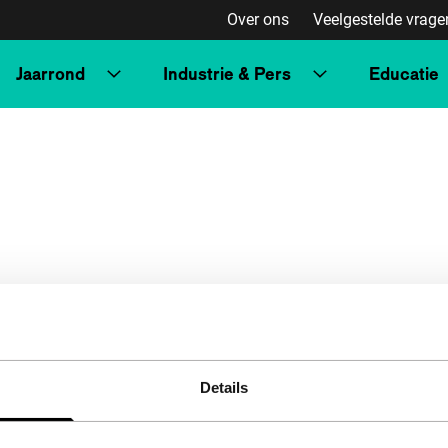
Over ons
Veelgestelde vrage
Jaarrond
Industrie & Pers
Educatie
Details
Volg IFFR
Steu