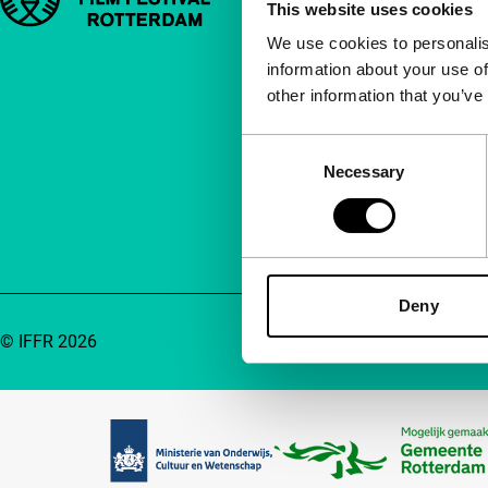
This website uses cookies
Over ons
We use cookies to personalis
information about your use of
Nieuwsbrieven
other information that you’ve
Veelgestelde v
Consent
Toegankelijkhei
Necessary
Selection
Adverteren
Contact
Deny
© IFFR 2026
Partners