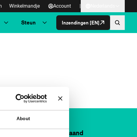
n
Winkelmandje
Account
|
Nederlands
Steun
Inzendingen [EN]
About
n IFFR al vanaf €4 per maand