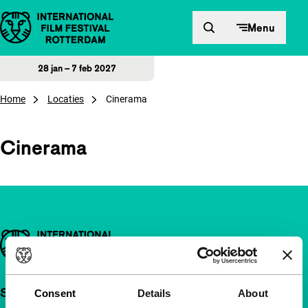
Direct naar inhoud
Menu
28 jan – 7 feb 2027
Home
Locaties
Cinerama
Cinerama
Belangrijke links
Snel naar
Consent
Details
About