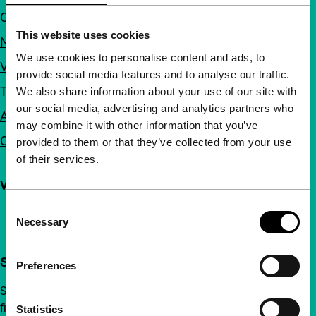
Over ons
This website uses cookies
Nieuwsbrieven
We use cookies to personalise content and ads, to
Veelgestelde vragen
provide social media features and to analyse our traffic.
Toegankelijkheid
We also share information about your use of our site with
our social media, advertising and analytics partners who
Adverteren
may combine it with other information that you’ve
Contact
provided to them or that they’ve collected from your use
of their services.
Volg IFFR
Consent
Necessary
Selection
Steun IFFR al vanaf €4 per maand
Preferences
Sluit je aan bij een groep nieuwsgierige en verbonden
filmliefhebbers. Maak onafhankelijke film, nieuwe
Statistics