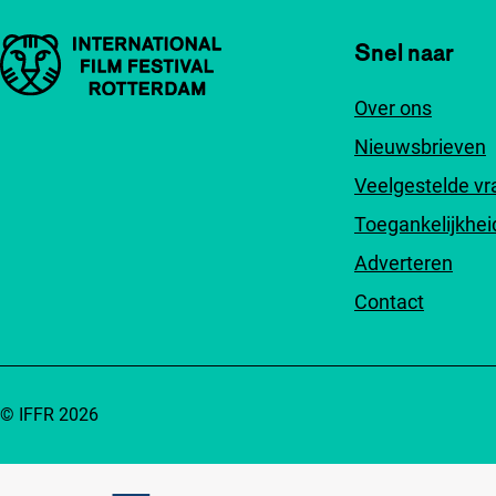
Belangrijke links
Snel naar
Over ons
Nieuwsbrieven
Veelgestelde v
Toegankelijkhei
Adverteren
Contact
© IFFR 2026