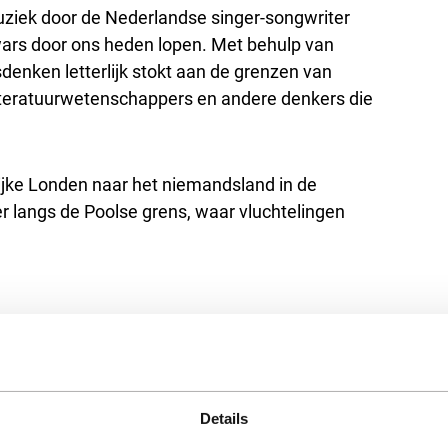
uziek door de Nederlandse singer-songwriter
wars door ons heden lopen. Met behulp van
denken letterlijk stokt aan de grenzen van
 literatuurwetenschappers en andere denkers die
lijke Londen naar het niemandsland in de
fer langs de Poolse grens, waar vluchtelingen
n optreden van Blaudzun (dit is reeds inbegrepen
Details