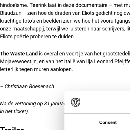
hindoeïsme. Teerink laat in deze documentaire – met m
Blaudzun – zien hoe de draden van Eliots gedicht nog d
krachtige foto’s en beelden zien we hoe het vooruitgangs
onze maatschappij, terwijl we luisteren naar schrijvers,
Eliots poëzie proberen te duiden.
The Waste Land
is overal en voert je van het grootstede
Mojavewoestijn, en van het Italië van Ilja Leonard Pfeijf
letterlijk tegen muren aanlopen.
– Christiaan Boesenach
Na de vertoning op 31 januari in LantarenVenster is er ee
in het ticket).
Consent