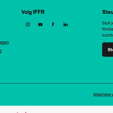
Volg IFFR
Steu
Sluit 
filmli
inzich
ragen
St
d
Algemene 