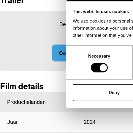
Trailer
This website uses cookies
Ingesloten inhoud van YouTube overslaan
We use cookies to personalis
Deze inhoud is beschikbaar na 
information about your use of
marketingcoo
other information that you’ve
Consent
Cookie-instellingen wijzigen
Necessary
Selection
Ingesloten inhoud van YouTube overgeslagen.
Film details
Deny
Productielanden
België
,
Nederland
Jaar
2024