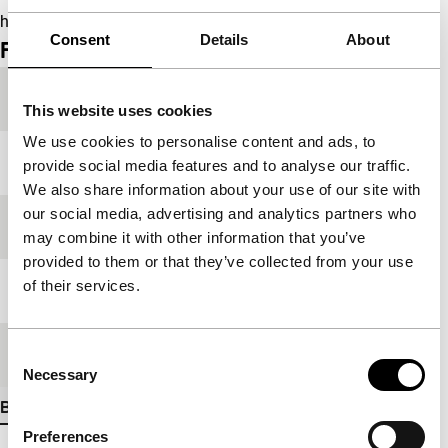
https://mubi.com/nl/films/nobodys-daughter/trailer
Consent
Details
About
Film details
Productieland
Hongarije
This website uses cookies
We use cookies to personalise content and ads, to
Jaar
1976
provide social media features and to analyse our traffic.
We also share information about your use of our site with
our social media, advertising and analytics partners who
Festivaleditie
IFFR 2024
may combine it with other information that you’ve
provided to them or that they’ve collected from your use
of their services.
Lengte
83'
Medium/Formaat
DCP
Consent
Necessary
Selection
Bekijk meer details
Preferences