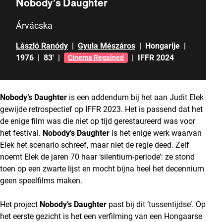
Nobody’s Daughter
Árvácska
László Ranódy
|
Gyula Mészáros
|
Hongarije
|
1976
|
83'
|
|
IFFR 2024
Cinema Regained
Nobody’s Daughter
is een addendum bij het aan Judit Elek
gewijde retrospectief op IFFR 2023. Het is passend dat het
de enige film was die niet op tijd gerestaureerd was voor
het festival.
Nobody’s Daughter
is het enige werk waarvan
Elek het scenario schreef, maar niet de regie deed. Zelf
noemt Elek de jaren 70 haar ‘silentium-periode’: ze stond
toen op een zwarte lijst en mocht bijna heel het decennium
geen speelfilms maken.
Het project
Nobody’s Daughter
past bij dit ’tussentijdse’. Op
het eerste gezicht is het een verfilming van een Hongaarse