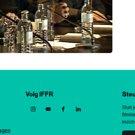
Volg IFFR
Steu
Sluit 
filmli
inzich
ragen