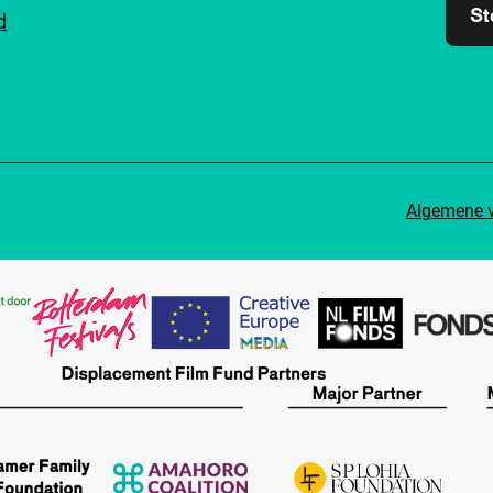
St
d
Algemene 