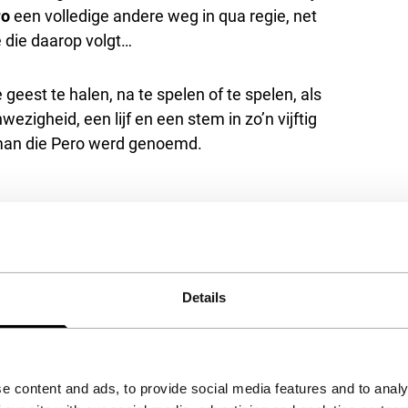
ro
een volledige andere weg in qua regie, net
e die daarop volgt…
eest te halen, na te spelen of te spelen, als
zigheid, een lijf en een stem in zo’n vijftig
e man die Pero werd genoemd.
Details
het accepteren van de
e content and ads, to provide social media features and to analy