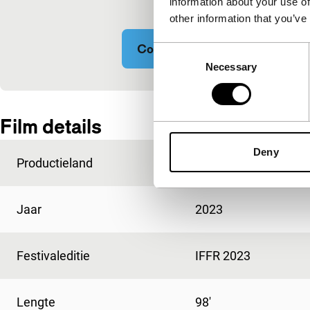
marketingcoo
information about your use of
other information that you’ve
Cookie-instellingen wijzigen
Consent
Necessary
Selection
Ingesloten inhoud van YouTube overgeslagen.
Film details
Deny
Productieland
Slovenië
Jaar
2023
Festivaleditie
IFFR 2023
Lengte
98'