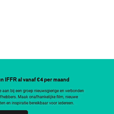
n IFFR al vanaf €4 per maand
je aan bij een groep nieuwsgierige en verbonden
efhebbers. Maak onafhankelijke film, nieuwe
ten en inspiratie bereikbaar voor iedereen.