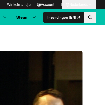
n
Winkelmandje
Account
|
Nederlands
Steun
Inzendingen [EN]