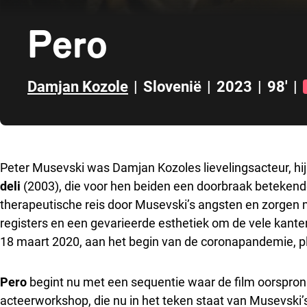
Pero
Damjan Kozole
|
Slovenië
|
2023
|
98'
|
Direct naar zijbalk
Peter Musevski was Damjan Kozoles lievelingsacteur, hij s
deli
(2003), die voor hen beiden een doorbraak beteken
therapeutische reis door Musevski’s
angsten en zorgen 
registers en een gevarieerde esthetiek om de vele kant
18 maart 2020, aan het begin van de coronapandemie, 
Pero
begint nu met een sequentie waar de film oorspron
acteerworkshop, die nu in het teken staat van Musevski’s