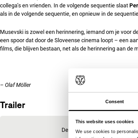
collega’s en vrienden. In de volgende sequentie slaat
Pe
als in de volgende sequentie, en opnieuw in de sequenti
Musevski is zowel een herinnering, iemand om je voor de g
een spoor dat door de Sloveense cinema loopt – een aanwe
films, die blijven bestaan, net als de herinnering aan d
– Olaf Möller
Consent
Trailer
Ingesloten inhoud van YouTube overslaan
This website uses cookies
Deze inhoud is beschikbaar na 
We use cookies to personalis