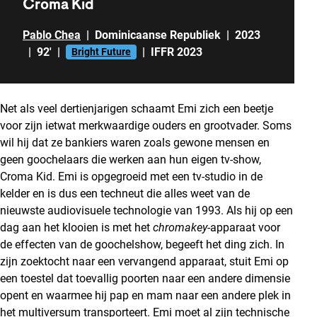
Croma Kid
Pablo Chea
|
Dominicaanse Republiek
|
2023
|
92'
|
|
IFFR 2023
Bright Future
Net als veel dertienjarigen schaamt Emi zich een beetje
voor zijn ietwat merkwaardige ouders en grootvader. Soms
wil hij dat ze bankiers waren zoals gewone mensen en
geen goochelaars die werken aan hun eigen tv-show,
Croma Kid. Emi is opgegroeid met een tv-studio in de
kelder en is dus een techneut die alles weet van de
nieuwste audiovisuele technologie van 1993. Als hij op een
dag aan het klooien is met het
chromakey
-apparaat voor
de effecten van de goochelshow, begeeft het ding zich. In
zijn zoektocht naar een vervangend apparaat, stuit Emi op
een toestel dat toevallig poorten naar een andere dimensie
opent en waarmee hij pap en mam naar een andere plek in
het multiversum transporteert. Emi moet al zijn technische