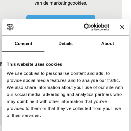
van de marketingcookies.
Cookie-instellingen wijzigen
Bekijk op YouTube
Consent
Details
About
Ingesloten inhoud van YouTube overgeslagen.
Film details
This website uses cookies
We use cookies to personalise content and ads, to
Productieland
Dominicaanse Republiek
provide social media features and to analyse our traffic.
We also share information about your use of our site with
our social media, advertising and analytics partners who
Jaar
2023
may combine it with other information that you’ve
provided to them or that they’ve collected from your use
Festivaleditie
IFFR 2023
of their services.