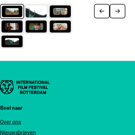
Belangrijke links
Snel naar
Over ons
Nieuwsbrieven