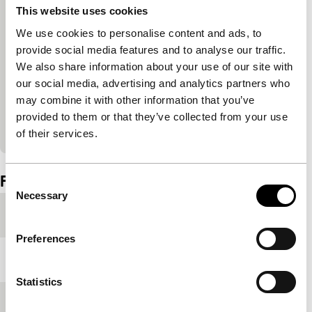
Ingesloten inhoud van YouTube overslaan
This website uses cookies
Deze inhoud is beschikbaar na het accepteren
We use cookies to personalise content and ads, to
van de marketingcookies.
provide social media features and to analyse our traffic.
We also share information about your use of our site with
Cookie-instellingen wijzigen
our social media, advertising and analytics partners who
may combine it with other information that you’ve
Bekijk op YouTube
provided to them or that they’ve collected from your use
of their services.
Ingesloten inhoud van YouTube overgeslagen.
Film details
Consent
Necessary
Selection
Productieland
Chili
Preferences
Jaar
2022
Statistics
Festivaleditie
IFFR 2022