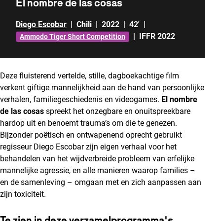
El nombre de las cosas
Diego Escobar
|
Chili
|
2022
|
42'
|
|
IFFR 2022
Ammodo Tiger Short Competition
Deze fluisterend vertelde, stille, dagboekachtige film
verkent giftige mannelijkheid aan de hand van persoonlijke
verhalen, familiegeschiedenis en videogames.
El nombre
de las cosas
spreekt het onzegbare en onuitspreekbare
hardop uit en benoemt trauma’s om die te genezen.
Bijzonder poëtisch en ontwapenend oprecht gebruikt
regisseur Diego Escobar zijn eigen verhaal voor het
behandelen van het wijdverbreide probleem van erfelijke
mannelijke agressie, en alle manieren waarop families –
en de samenleving – omgaan met en zich aanpassen aan
zijn toxiciteit.
Te zien in deze verzamelprogramma's