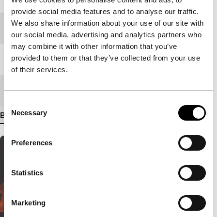
provide social media features and to analyse our traffic.
We also share information about your use of our site with
Festivaleditie
IFFR 2018
our social media, advertising and analytics partners who
may combine it with other information that you’ve
provided to them or that they’ve collected from your use
Lengte
160'
of their services.
Medium/Formaat
DCP
Consent
Necessary
Selection
Bekijk meer details
Preferences
Statistics
Marketing