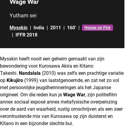
Wage War
Yutham sei
Mysskin
|
India
|
2011
|
160'
|
House on Fire
|
IFFR 2018
Mysskin heeft nooit een geheim gemaakt van zijn
bewondering voor Kurosawa Akira en Kitano
Takeshi.
Nandalala
(2010) was zelfs een prachtige variatie
op
Kikujiro
(1999) van laatstgenoemde, en zat net zo vol
met persoonlijke jeugdherinneringen als het Japanse
origineel. Om die reden kun je
Wage War
, zijn politiefilm
annex sociaal exposé annex metafysische overpeinzing
over de aard van waarheid, rustig omschrijven als een zeer
verontrustende mix van Kurosawa op zijn duisterst en
Kitano in een bijzonder slechte bui.