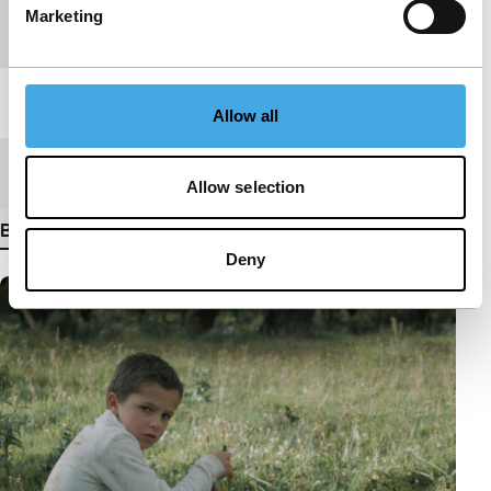
Marketing
Festivaleditie
IFFR 2018
Lengte
24'
Allow all
Medium/Formaat
DCP
Allow selection
Bekijk meer details
Deny