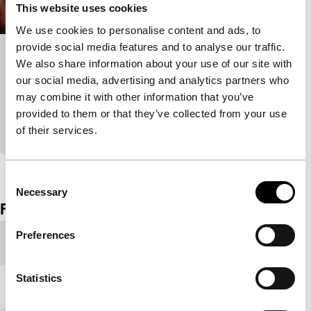
This website uses cookies
We use cookies to personalise content and ads, to
provide social media features and to analyse our traffic.
Joy in People
We also share information about your use of our site with
our social media, advertising and analytics partners who
Voices Short
Een man wil bij elke groep mensen horen die hij
may combine it with other information that you’ve
tegenkomt. Levendige, guerrilla-achtige film over de
provided to them or that they’ve collected from your use
complexe regels en verlokkingen van ergens bij ho
of their services.
Bekijk het hele programma
Consent
Necessary
Selection
Film details
Preferences
Productielanden
Spanje
,
Zwitserland
Statistics
Jaar
2017