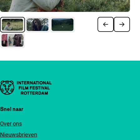
Belangrijke links
Snel naar
Over ons
Nieuwsbrieven