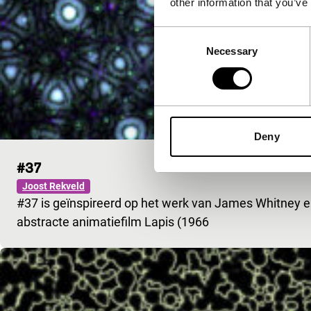
other information that you’ve
Consent
Necessary
Selection
Deny
#37
Joost Rekveld
#37 is geïnspireerd op het werk van James Whitney en
abstracte animatiefilm Lapis (1966