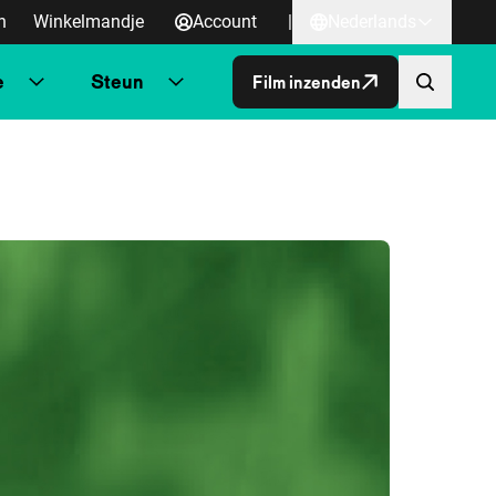
n
Winkelmandje
Account
|
Nederlands
e
Steun
Film inzenden