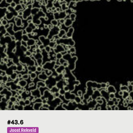
#43.6
Joost Rekveld