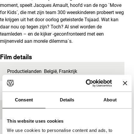
moment, speelt Jacques Arnault, hoofd van de ngo `Move
for Kids´, die met zijn team 300 weeskinderen probeert weg
te krijgen uit het door oorlog geteisterde Tsjaad. Wat kan
daar nou op tegen zijn? Toch? Al snel worden de
teamleden – en de kijker -geconfronteerd met een
mijnenveld aan morele dilemma´s.
Film details
Productielanden
België
,
Frankrijk
Jaar
2015
Consent
Details
About
Festivaleditie
IFFR 2016
This website uses cookies
Lengte
112'
We use cookies to personalise content and ads, to