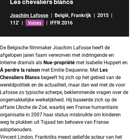
Les chevaliers blancs
Joachim Lafosse
|
België
,
Frankrijk
|
2015
|
112'
|
|
IFFR 2016
Voices
De Belgische filmmaker Joachim Lafosse heeft de
afgelopen jaren faam verworven met indringende en
intieme drama’s als
Nue-propriété
met Isabelle Huppert en
À perdre la raison
met Emilie Dequenne. Met
Les
Chevaliers Blancs
begeeft hij zich op het gebied van de
wereldpolitiek en de actualiteit, maar dan wel met de voor
Lafosse zo typische scherpe, beklemmende vragen over de
ongemakkelijke werkelijkheid. Hij baseerde zich op de
affaire L’Arche de Zoé, waarbij een Franse humanitaire
organisatie in 2007 haar status misbruikte om kinderen
weg te plukken uit Tsjaad ten behoeve van Franse
adoptieouders.
Vincent Lindon, Frankrijks meest geliefde acteur van het