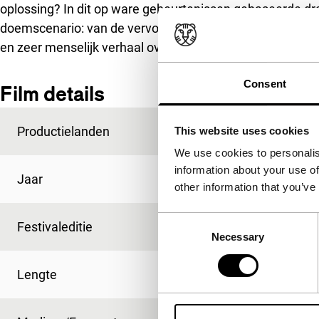
oplossing? In dit op ware gebeurtenissen gebaseerde d
doemscenario: van de vervormde, dreigende geluiden tot 
en zeer menselijk verhaal over de effecten van blind gelo
Consent
Film details
Productielanden
Nieuw-Zeeland
,
Vere
This website uses cookies
We use cookies to personalis
information about your use of
Jaar
2015
other information that you’ve
Consent
Festivaleditie
IFFR 2016
Necessary
Selection
Lengte
98'