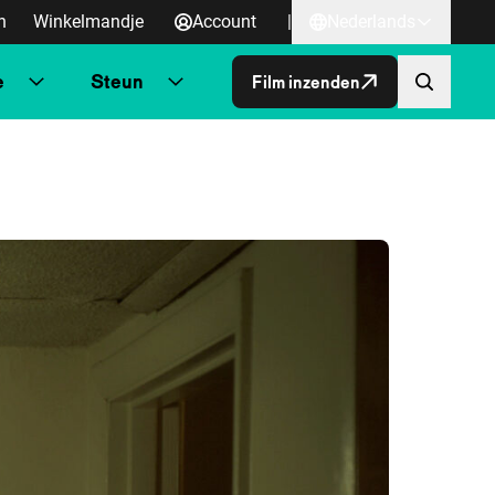
n
Winkelmandje
Account
|
Nederlands
e
Steun
Film inzenden