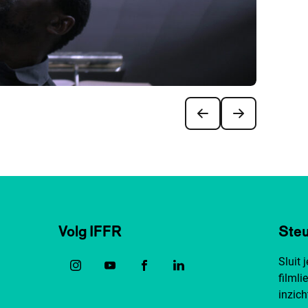
Volg IFFR
Steu
Sluit 
filmli
inzich