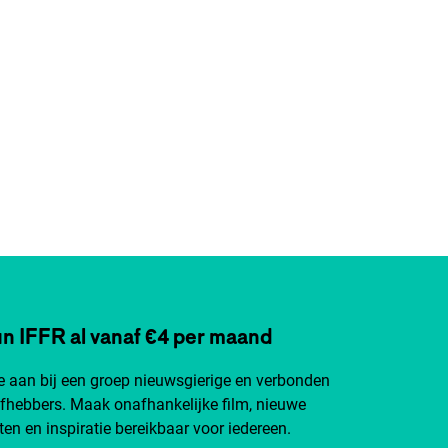
n IFFR al vanaf €4 per maand
je aan bij een groep nieuwsgierige en verbonden
efhebbers. Maak onafhankelijke film, nieuwe
ten en inspiratie bereikbaar voor iedereen.