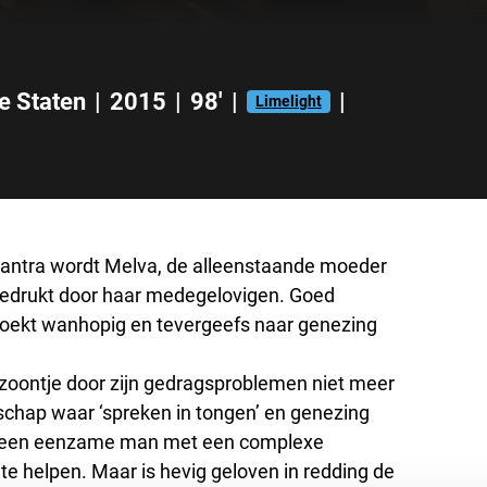
e Staten
|
2015
|
98'
|
|
Limelight
mantra wordt Melva, de alleenstaande moeder
rt gedrukt door haar medegelovigen. Goed
 zoekt wanhopig en tevergeefs naar genezing
 zoontje door zijn gedragsproblemen niet meer
schap waar ‘spreken in tongen’ en genezing
, een eenzame man met een complexe
e helpen. Maar is hevig geloven in redding de