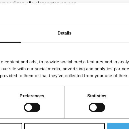
rama wijzen alle elementen op een
de loodgrijze luchten. Een ijzersterk, complex
of.
Details
nigde Staten
e content and ads, to provide social media features and to analy
 our site with our social media, advertising and analytics partn
 provided to them or that they’ve collected from your use of their
Preferences
Statistics