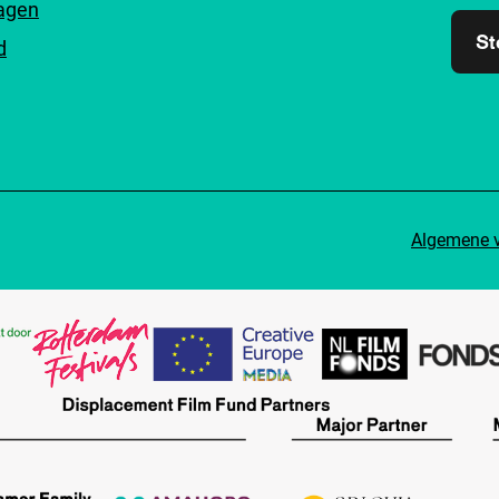
ragen
St
d
Algemene 