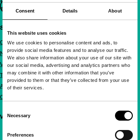
Belangrijke links
Consent
Details
About
Snel naar
This website uses cookies
Over ons
We use cookies to personalise content and ads, to
provide social media features and to analyse our traffic.
Nieuwsbrieven
We also share information about your use of our site with
Veelgestelde vragen
our social media, advertising and analytics partners who
may combine it with other information that you’ve
Toegankelijkheid
provided to them or that they’ve collected from your use
Adverteren
of their services.
Contact
Consent
Necessary
Volg IFFR
Selection
Preferences