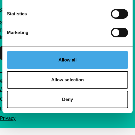
Steun IFFR al vanaf €4 per maand
Statistics
Sluit je aan bij een groep nieuwsgierige en verbonden
filmliefhebbers. Maak onafhankelijke film, nieuwe
Marketing
inzichten en inspiratie bereikbaar voor iedereen.
Steun IFFR
Allow all
Allow selection
© IFFR 2026
Algemene voorwaarden
Cookiebeleid
Deny
Disclaimer
Privacy