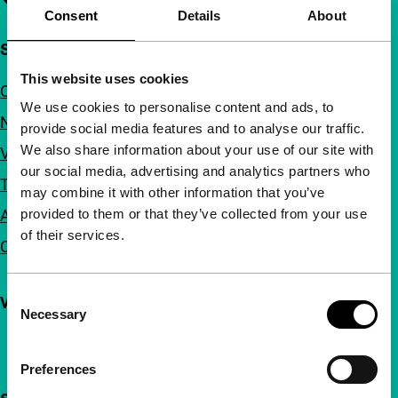
Consent
Details
About
Snel naar
This website uses cookies
Over ons
We use cookies to personalise content and ads, to
Nieuwsbrieven
provide social media features and to analyse our traffic.
We also share information about your use of our site with
Veelgestelde vragen
our social media, advertising and analytics partners who
Toegankelijkheid
may combine it with other information that you’ve
provided to them or that they’ve collected from your use
Adverteren
of their services.
Contact
Consent
Volg IFFR
Necessary
Selection
Preferences