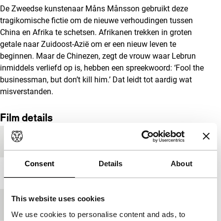
De Zweedse kunstenaar Måns Månsson gebruikt deze
tragikomische fictie om de nieuwe verhoudingen tussen
China en Afrika te schetsen. Afrikanen trekken in groten
getale naar Zuidoost-Azië om er een nieuw leven te
beginnen. Maar de Chinezen, zegt de vrouw waar Lebrun
inmiddels verliefd op is, hebben een spreekwoord: ‘Fool the
businessman, but don’t kill him.’ Dat leidt tot aardig wat
misverstanden.
Film details
Productielanden
Denemarken
,
Zweden
Consent
Details
About
Jaar
2014
This website uses cookies
Festivaleditie
IFFR 2015
We use cookies to personalise content and ads, to