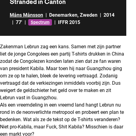
Stranded in Canton
Måns Månsson
|
Denemarken
,
Zweden
|
2014
|
77'
|
|
IFFR 2015
Spectrum
Zakenman Lebrun zag een kans. Samen met zijn partner
liet de jonge Congolees een partij T-shirts drukken in China
zodat de Congolezen konden laten zien dat ze fan waren
van president Kabila. Maar toen hij naar Guangzhou ging
om ze op te halen, bleek de levering vertraagd. Zodanig
vertraagd dat de verkiezingen inmiddels voorbij zijn. Dus
weigert de geldschieter het geld over te maken en zit
Lebrun vast in Guangzhou.
Als een vreemdeling in een vreemd land hangt Lebrun nu
rond in de neonverlichte metropool en probeert een plan te
bedenken. Wat als ze de tekst op de T-shirts veranderen?
Niet pro-Kabila, maar Fuck, Shit Kabila? Misschien is daar
een markt voor?