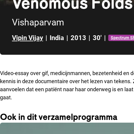
Venomous Folds
Vishaparvam
Vipin Vijay
|
India
|
2013
|
30'
|
Spectrum S
Direct naar zijbalk
Video-essay over gif, medicijnmannen, bezetenheid en de
kennis in deze documentaire over het lezen van tekens.
aanvoelen dat een patiënt naar haar onderweg is en laat
gaat.
Ook in dit verzamelprogramma