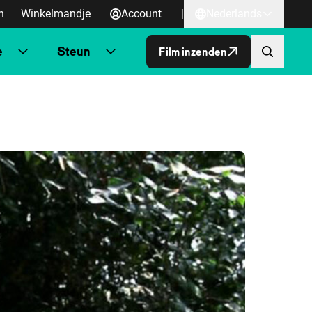
n
Winkelmandje
Account
|
Nederlands
e
Steun
Film inzenden